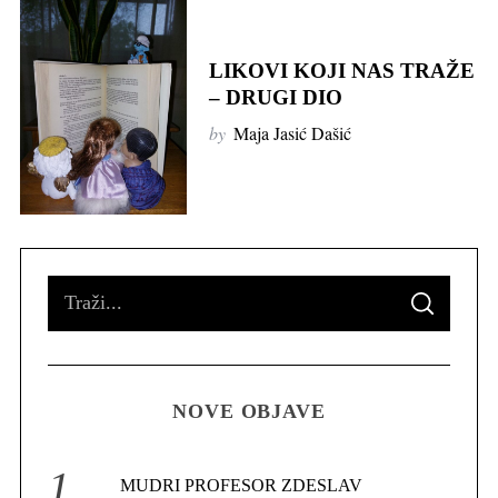
LIKOVI KOJI NAS TRAŽE
– DRUGI DIO
by
Maja Jasić Dašić
S
S
e
E
A
R
a
C
H
r
NOVE OBJAVE
c
h
f
MUDRI PROFESOR ZDESLAV