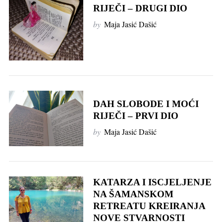
RIJEČI – DRUGI DIO
by
Maja Jasić Dašić
S
e
a
r
DAH SLOBODE I MOĆI
c
RIJEČI – PRVI DIO
h
f
by
Maja Jasić Dašić
o
r
:
KATARZA I ISCJELJENJE
NA ŠAMANSKOM
RETREATU KREIRANJA
NOVE STVARNOSTI