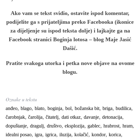
Ako vam se tekst svidio, ostavite ispod komentar,
podijelite ga s prijateljima preko Facebooka (ikonice
za dijeljenje su ispod teksta dolje) i lajkajte ga na
Facebook stranici Boginja lotosa – blog Maje Jasić
Dašić.
Pratite svakoga utorka i petka nove objave na ovome
blogu.
Oznake u tekstu
,
,
,
,
,
,
,
,
anđeo
blago
blato
boginja
bol
božanska bit
briga
budilica
,
,
,
,
,
,
čarobnjak
čarolija
čitatelj
dati otkaz
davanje
detonacija
,
,
,
,
,
,
,
dopuštanje
dragulj
društvo
eksplozija
gablec
hrabrost
hram
,
,
,
,
,
,
,
idealni posao
igra
igrica
iluzija
kolačić
kondor
korica