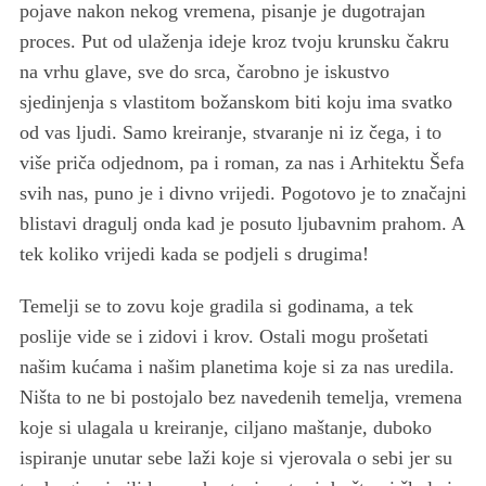
pojave nakon nekog vremena, pisanje je dugotrajan
proces. Put od ulaženja ideje kroz tvoju krunsku čakru
na vrhu glave, sve do srca, čarobno je iskustvo
sjedinjenja s vlastitom božanskom biti koju ima svatko
od vas ljudi. Samo kreiranje, stvaranje ni iz čega, i to
više priča odjednom, pa i roman, za nas i Arhitektu Šefa
svih nas, puno je i divno vrijedi. Pogotovo je to značajni
blistavi dragulj onda kad je posuto ljubavnim prahom. A
tek koliko vrijedi kada se podjeli s drugima!
Temelji se to zovu koje gradila si godinama, a tek
poslije vide se i zidovi i krov. Ostali mogu prošetati
našim kućama i našim planetima koje si za nas uredila.
Ništa to ne bi postojalo bez navedenih temelja, vremena
koje si ulagala u kreiranje, ciljano maštanje, duboko
ispiranje unutar sebe laži koje si vjerovala o sebi jer su