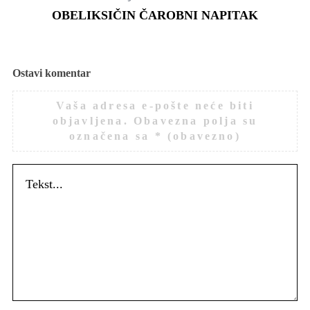
OBELIKSIČIN ČAROBNI NAPITAK
Ostavi komentar
Vaša adresa e-pošte neće biti
objavljena.
Obavezna polja su
označena sa
* (obavezno)