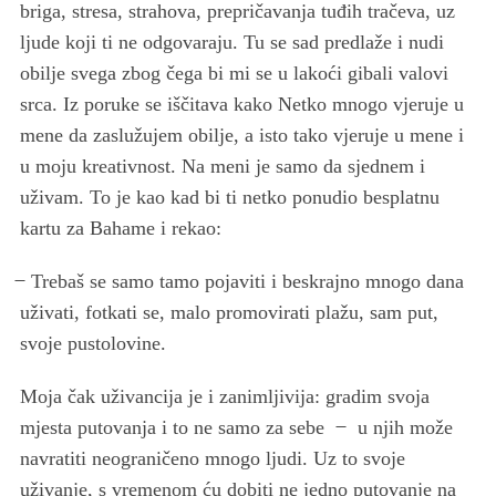
briga, stresa, strahova, prepričavanja tuđih tračeva, uz
ljude koji ti ne odgovaraju. Tu se sad predlaže i nudi
obilje svega zbog čega bi mi se u lakoći gibali valovi
srca. Iz poruke se iščitava kako Netko mnogo vjeruje u
mene da zaslužujem obilje, a isto tako vjeruje u mene i
u moju kreativnost. Na meni je samo da sjednem i
uživam. To je kao kad bi ti netko ponudio besplatnu
kartu za Bahame i rekao:
̶ Trebaš se samo tamo pojaviti i beskrajno mnogo dana
uživati, fotkati se, malo promovirati plažu, sam put,
svoje pustolovine.
Moja čak uživancija je i zanimljivija: gradim svoja
mjesta putovanja i to ne samo za sebe ̶ u njih može
navratiti neograničeno mnogo ljudi. Uz to svoje
uživanje, s vremenom ću dobiti ne jedno putovanje na