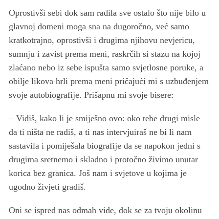
e
Oprostivši sebi dok sam radila sve ostalo što nije bilo u
a
glavnoj domeni moga sna na dugoročno, već samo
r
kratkotrajno, oprostivši i drugima njihovu nevjericu,
c
sumnju i zavist prema meni, raskrčih si stazu na kojoj
h
f
zlaćano nebo iz sebe ispušta samo svjetlosne poruke, a
o
obilje likova hrli prema meni pričajući mi s uzbuđenjem
r
svoje autobiografije. Prišapnu mi svoje bisere:
:
̶ Vidiš, kako li je smiješno ovo: oko tebe drugi misle
da ti ništa ne radiš, a ti nas intervjuiraš ne bi li nam
sastavila i pomiješala biografije da se napokon jedni s
drugima sretnemo i skladno i protočno živimo unutar
korica bez granica. Još nam i svjetove u kojima je
ugodno živjeti gradiš.
Oni se ispred nas odmah vide, dok se za tvoju okolinu