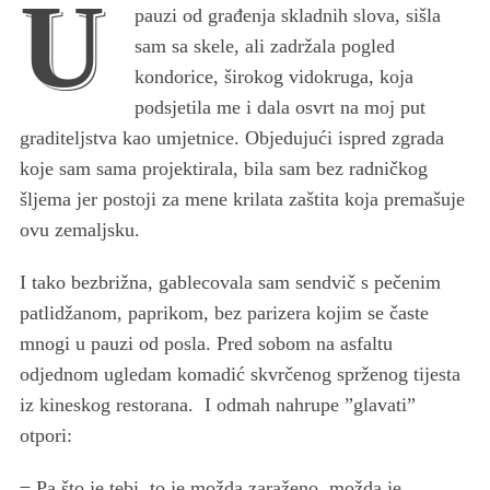
U
pauzi od građenja skladnih slova, sišla
sam sa skele, ali zadržala pogled
kondorice, širokog vidokruga, koja
podsjetila me i dala osvrt na moj put
graditeljstva kao umjetnice. Objedujući ispred zgrada
koje sam sama projektirala, bila sam bez radničkog
šljema jer postoji za mene krilata zaštita koja premašuje
ovu zemaljsku.
I tako bezbrižna, gablecovala sam sendvič s pečenim
patlidžanom, paprikom, bez parizera kojim se časte
mnogi u pauzi od posla. Pred sobom na asfaltu
odjednom ugledam komadić skvrčenog sprženog tijesta
iz kineskog restorana. I odmah nahrupe ”glavati”
otpori:
̶ Pa što je tebi, to je možda zaraženo, možda je