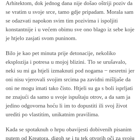
Arhitektom, dok jednog dana nije došao oštriji poziv da
se vratim u svoje srce, tamo gdje pripadam. Morala sam
se odazvati napokon svim tim pozivima i ispoljiti
konstantnije i u većem obimu sve ono blago iz sebe koje
je htjelo zasjati svom puninom.
Bilo je kao pet minuta prije detonacije, nekoliko
eksplozija i potresa u mojoj blizini. Tlo se urušavalo,
neki su mi ga htjeli izmaknuti pod nogama ̶ nesretni jer
oni nisu vjerovali svojim srcima pa zavidni mišljaše da
oni ne mogu imati tako čisto. Htjeli su ga s boli isprljati
ne znajući da samo u svoje ispuštaju otrov, a da sam ja
jedino odgovorna hoću li im to dopustiti ili svoj život
urediti po vlastitim, unikatnim pravilima.
Kada se spotaknuh o hrpu obavijesti dobivenih pisanim
putem od Kreatora, digoh se i tu tek otvorih oči za svoju