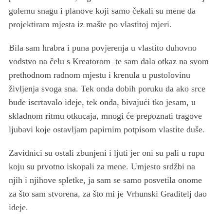
golemu snagu i planove koji samo čekali su mene da
projektiram mjesta iz mašte po vlastitoj mjeri.
Bila sam hrabra i puna povjerenja u vlastito duhovno
vodstvo na čelu s Kreatorom te sam dala otkaz na svom
prethodnom radnom mjestu i krenula u pustolovinu
življenja svoga sna. Tek onda dobih poruku da ako srce
bude iscrtavalo ideje, tek onda, bivajući tko jesam, u
skladnom ritmu otkucaja, mnogi će prepoznati tragove
ljubavi koje ostavljam papirnim potpisom vlastite duše.
Zavidnici su ostali zbunjeni i ljuti jer oni su pali u rupu
koju su prvotno iskopali za mene. Umjesto srdžbi na
njih i njihove spletke, ja sam se samo posvetila onome
za što sam stvorena, za što mi je Vrhunski Graditelj dao
ideje.
S