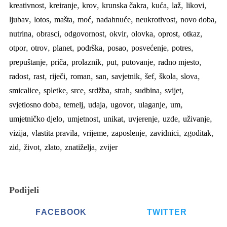
,
,
,
,
,
,
,
kreativnost
kreiranje
krov
krunska čakra
kuća
laž
likovi
,
,
,
,
,
,
,
ljubav
lotos
mašta
moć
nadahnuće
neukrotivost
novo doba
,
,
,
,
,
,
,
nutrina
obrasci
odgovornost
okvir
olovka
oprost
otkaz
,
,
,
,
,
,
,
otpor
otrov
planet
podrška
posao
posvećenje
potres
,
,
,
,
,
,
prepuštanje
priča
prolaznik
put
putovanje
radno mjesto
,
,
,
,
,
,
,
,
,
radost
rast
riječi
roman
san
savjetnik
šef
škola
slova
,
,
,
,
,
,
,
smicalice
spletke
srce
srdžba
strah
sudbina
svijet
,
,
,
,
,
,
svjetlosno doba
temelj
udaja
ugovor
ulaganje
um
,
,
,
,
,
,
umjetničko djelo
umjetnost
unikat
uvjerenje
uzde
uživanje
,
,
,
,
,
,
vizija
vlastita pravila
vrijeme
zaposlenje
zavidnici
zgoditak
,
,
,
,
zid
život
zlato
znatiželja
zvijer
Podijeli
FACEBOOK
TWITTER