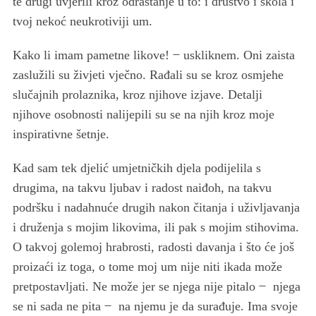
te drugi uvjerili kroz odrastanje u to: i društvo i škola i
tvoj nekoć neukrotiviji um.
Kako li imam pametne likove! ̶ uskliknem. Oni zaista
zaslužili su živjeti vječno. Rađali su se kroz osmjehe
slučajnih prolaznika, kroz njihove izjave. Detalji
njihove osobnosti nalijepili su se na njih kroz moje
inspirativne šetnje.
Kad sam tek djelić umjetničkih djela podijelila s
drugima, na takvu ljubav i radost naiđoh, na takvu
podršku i nadahnuće drugih nakon čitanja i uživljavanja
i druženja s mojim likovima, ili pak s mojim stihovima.
O takvoj golemoj hrabrosti, radosti davanja i što će još
proizaći iz toga, o tome moj um nije niti ikada može
pretpostavljati. Ne može jer se njega nije pitalo ̶ njega
se ni sada ne pita ̶ na njemu je da surađuje. Ima svoje