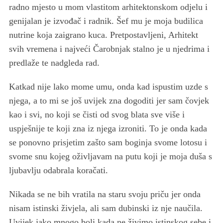
radno mjesto u mom vlastitom arhitektonskom odjelu i
genijalan je izvođač i radnik. Šef mu je moja budilica
nutrine koja zaigrano kuca. Pretpostavljeni, Arhitekt
svih vremena i najveći Čarobnjak stalno je u njedrima i
predlaže te nadgleda rad.
Katkad nije lako mome umu, onda kad ispustim uzde s
njega, a to mi se još uvijek zna dogoditi jer sam čovjek
kao i svi, no koji se čisti od svog blata sve više i
uspješnije te koji zna iz njega izroniti. To je onda kada
se ponovno prisjetim zašto sam boginja svome lotosu i
svome snu kojeg oživljavam na putu koji je moja duša s
ljubavlju odabrala koračati.
Nikada se ne bih vratila na staru svoju priču jer onda
nisam istinski živjela, ali sam dubinski iz nje naučila.
Uvijek jako mnogo boli kada ne živimo istinskog sebe i