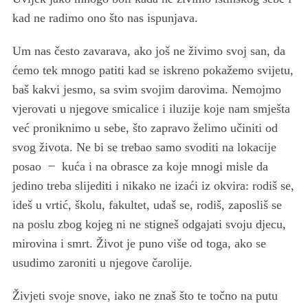
kad ne radimo ono što nas ispunjava.
Um nas često zavarava, ako još ne živimo svoj san, da
ćemo tek mnogo patiti kad se iskreno pokažemo svijetu,
baš kakvi jesmo, sa svim svojim darovima. Nemojmo
vjerovati u njegove smicalice i iluzije koje nam smješta
već proniknimo u sebe, što zapravo želimo učiniti od
svog života. Ne bi se trebao samo svoditi na lokacije
posao ̶ kuća i na obrasce za koje mnogi misle da
jedino treba slijediti i nikako ne izaći iz okvira: rodiš se,
ideš u vrtić, školu, fakultet, udaš se, rodiš, zaposliš se
na poslu zbog kojeg ni ne stigneš odgajati svoju djecu,
mirovina i smrt. Život je puno više od toga, ako se
usudimo zaroniti u njegove čarolije.
Živjeti svoje snove, iako ne znaš što te točno na putu