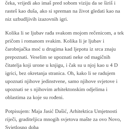
čeka, vrijedi ako imaš pred sobom viziju da se širiš i
rasteš kao duša, ako si spreman na život gledati kao na
niz uzbudljivih izazovnih igri.
Kolika li se ljubav rađa svakom mojom rečenicom, a tek
pričom i romanom svakim. Kolika li je ljubav i
čarobnjačka moć u drugima kad ljepotu iz srca znaju
prepoznati. Veselim se upoznati neke od magičnih
čitatelja koji urone u knjigu, i čak su u njoj kao u 4 D
igrici, bez okretanja stranica. Oh, kako li se radujem
upoznati njihove jedinstvene, samo njihove svjetove i
upoznati se s njihovim arhitektonskim odjelima i
oblastima za koje su rođeni.
Potpisujem: Maja Jasić Dašić, Arhitektica Umjetnosti
riječi, graditeljica mnogih svjetova mašte za ovo Novo,
Svjetlosno doba