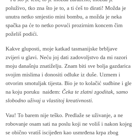
poluživo, tko zna što je to, a ti ćeš to dirati! Možda je
unutra netko smjestio mini bombu, a možda je neka
spačka pa će to netko povući prozirnim koncem čim
poželiš podići.
Kakve gluposti, moje katkad tasmanijske brbljave
zvijeri u glavi. Neću joj dati zadovoljstvo da mi razori
moju današnju znatiželju. Znam biti sve bolja gazdarica
svojim mislima i donositi odluke iz duše. Uzmem i
otvorim smotuljak tijesta. Bio je to kolačić sudbine i gle
na koju poruku naiđem:
Čeka te zlatni zgoditak, samo
slobodno uživaj u vlastitoj kreativnosti.
Vau! To barem nije teško. Predlaže se uživanje, a ne
robovanje osam sati na poslu koji ne voliš i nakon kojeg
se obično vratiš iscijeđen kao usmrđena krpa zbog