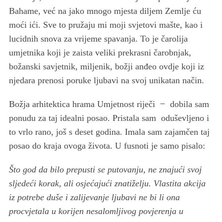
Bahame, već na jako mnogo mjesta diljem Zemlje ću
moći ići. Sve to pružaju mi moji svjetovi mašte, kao i
lucidnih snova za vrijeme spavanja. To je čarolija
umjetnika koji je zaista veliki prekrasni čarobnjak,
božanski savjetnik, miljenik, božji anđeo ovdje koji iz
njedara prenosi poruke ljubavi na svoj unikatan način.
Božja arhitektica hrama Umjetnost riječi ̶ dobila sam
ponudu za taj idealni posao. Pristala sam oduševljeno i
to vrlo rano, još s deset godina. Imala sam zajamčen taj
posao do kraja ovoga života. U fusnoti je samo pisalo:
Što god da bilo prepusti se putovanju, ne znajući svoj
sljedeći korak, ali osjećajući znatiželju. Vlastita akcija
iz potrebe duše i zalijevanje ljubavi ne bi li ona
procvjetala u korijen nesalomljivog povjerenja u