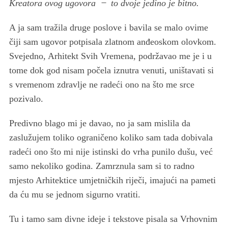
Kreatora ovog ugovora ̶ to dvoje jedino je bitno.
A ja sam tražila druge poslove i bavila se malo ovime
čiji sam ugovor potpisala zlatnom anđeoskom olovkom.
Svejedno, Arhitekt Svih Vremena, podržavao me je i u
tome dok god nisam počela iznutra venuti, uništavati si
s vremenom zdravlje ne radeći ono na što me srce
pozivalo.
Predivno blago mi je davao, no ja sam mislila da
zaslužujem toliko ograničeno koliko sam tada dobivala
radeći ono što mi nije istinski do vrha punilo dušu, već
samo nekoliko godina. Zamrznula sam si to radno
mjesto Arhitektice umjetničkih riječi, imajući na pameti
da ću mu se jednom sigurno vratiti.
Tu i tamo sam divne ideje i tekstove pisala sa Vrhovnim