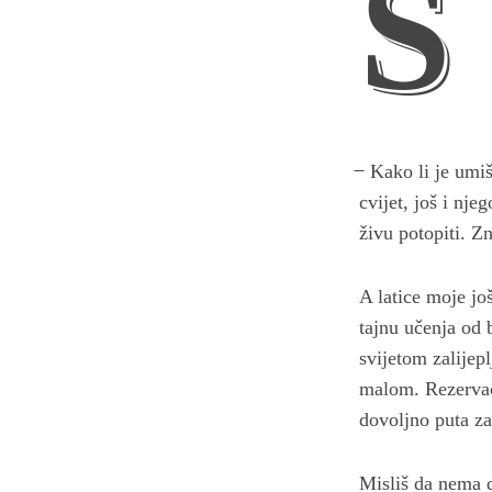
S
̶ Kako li je umi
cvijet, još i nje
živu potopiti. Z
A latice moje jo
tajnu učenja od 
svijetom zalijep
malom. Rezervaci
dovoljno puta za
Misliš da nema d