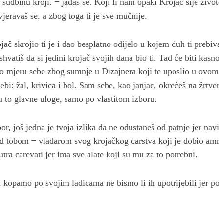
 sudbinu kroji. ̶ jadaš se. Koji li nam opaki Krojač šije živo
eravaš se, a zbog toga ti je sve mučnije.
jač skrojio ti je i dao besplatno odijelo u kojem duh ti prebiv
shvatiš da si jedini krojač svojih dana bio ti. Tad će biti kasno
bio mjeru sebe zbog sumnje u Dizajnera koji te uposlio u ovom 
tebi: žal, krivica i bol. Sam sebe, kao janjac, okrećeš na žrtv
 to glavne uloge, samo po vlastitom izboru.
or, još jedna je tvoja izlika da ne odustaneš od patnje jer navi
ad tobom ̶ vladarom svog krojačkog carstva koji je dobio amn
ra carevati jer ima sve alate koji su mu za to potrebni.
 kopamo po svojim ladicama ne bismo li ih upotrijebili jer p