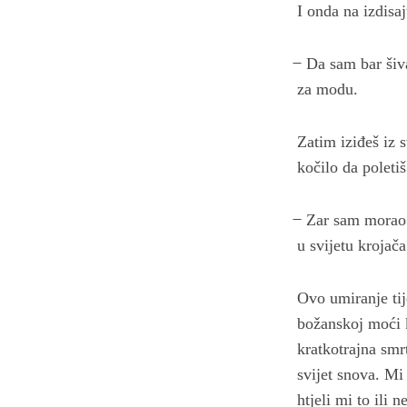
I onda na izdisaj
̶ Da sam bar šiv
za modu.
Zatim iziđeš iz s
kočilo da poletiš
̶ Zar sam morao 
u svijetu krojača
Ovo umiranje tij
božanskoj moći k
kratkotrajna smr
svijet snova. Mi
htjeli mi to ili ne