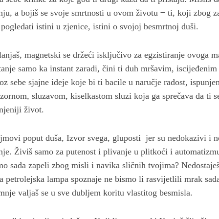
nju, a bojiš se svoje smrtnosti u ovom životu ̶ ti, koji zbog z
š pogledati istini u zjenice, istini o svojoj besmrtnoj duši.
lanjaš, magnetski se držeći isključivo za egzistiranje ovoga m
itanje samo ka instant zaradi, čini ti duh mršavim, iscijeđenim
z sebe sjajne ideje koje bi ti bacile u naručje radost, ispunjen
zornom, sluzavom, kiselkastom sluzi koja ga sprečava da ti se
jeniji život.
movi poput duša, Izvor svega, gluposti jer su nedokazivi i n
nje. Živiš samo za putenost i plivanje u plitkoći i automatiz
smo sada zapeli zbog misli i navika sličnih tvojima? Nedostaješ
a petrolejska lampa spoznaje ne bismo li rasvijetlili mrak sad
nje valjaš se u sve dubljem koritu vlastitog besmisla.