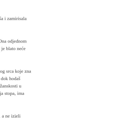
a i zamirisala
? Ona odjednom
 je blato neće
vog srca koje zna
e dok hodaš
ožanskosti u
ja stopa, ima
a ne izjeli