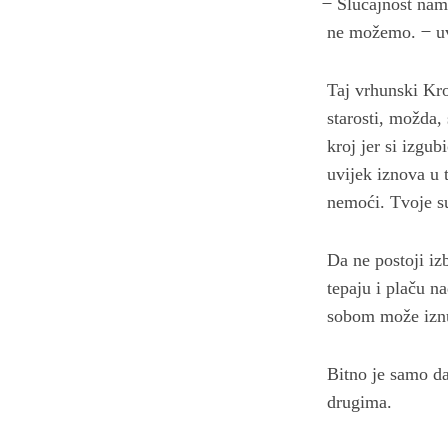
̶ Slučajnost nam
ne možemo. ̶ uvj
Taj vrhunski Kro
starosti, možda, 
kroj jer si izgu
uvijek iznova u 
nemoći. Tvoje su
Da ne postoji izb
tepaju i plaču n
sobom može iznut
Bitno je samo da
drugima.