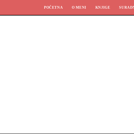
POČETNA
O MENI
KNJIGE
SURAD