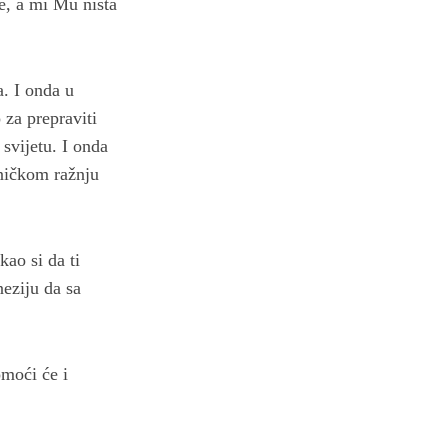
te, a mi Mu ništa
a. I onda u
 za prepraviti
svijetu. I onda
eničkom ražnju
kao si da ti
eziju da sa
omoći će i