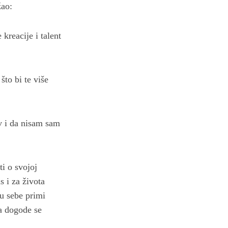
žao:
kreacije i talent
što bi te više
v i da nisam sam
ti o svojoj
s i za života
u sebe primi
a dogode se