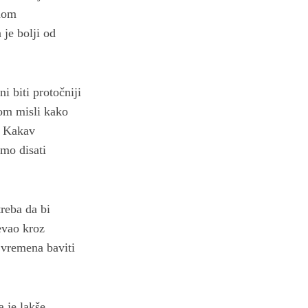
umom
 je bolji od
i biti protočniji
tom misli kako
? Kakav
mo disati
treba da bi
jevao kroz
i vremena baviti
a je lakše