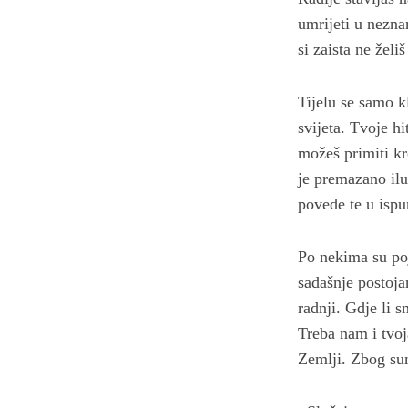
umrijeti u nezna
si zaista ne želi
Tijelu se samo k
svijeta. Tvoje h
možeš primiti kro
je premazano ilu
povede te u ispun
Po nekima su poj
sadašnje postoja
radnji. Gdje li 
Treba nam i tvoj
Zemlji. Zbog sum