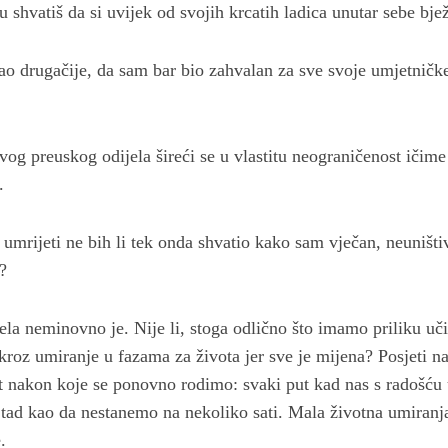
u shvatiš da si uvijek od svojih krcatih ladica unutar sebe bje
ao drugačije, da sam bar bio zahvalan za sve svoje umjetničke 
vog preuskog odijela šireći se u vlastitu neograničenost ičime 
.
umrijeti ne bih li tek onda shvatio kako sam vječan, neuništi
?
ela neminovno je. Nije li, stoga odlično što imamo priliku uči
roz umiranje u fazama za života jer sve je mijena? Posjeti na
t nakon koje se ponovno rodimo: svaki put kad nas s radošću 
 tad kao da nestanemo na nekoliko sati. Mala životna umiranj
.