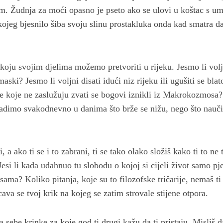
m. Žudnja za moći opasno je pseto ako se ulovi u koštac s 
kojeg bjesnilo šiba svoju slinu prostakluka onda kad smatra da
oju svojim djelima možemo pretvoriti u rijeku. Jesmo li voljn
ski? Jesmo li voljni disati idući niz rijeku ili ugušiti se bla
e koje ne zaslužuju zvati se bogovi iznikli iz Makrokozmosa
dimo svakodnevno u danima što brže se nižu, nego što nauči
i, a ako ti se i to zabrani, ti se tako olako složiš kako ti to ne 
Jesi li kada udahnuo tu slobodu o kojoj si cijeli život samo p
esama? Koliko pitanja, koje su to filozofske tričarije, nemaš t
ava se tvoj krik na kojeg se zatim strovale stijene otpora.
a sebe krinke za koje god ti drugi kažu da ti pristaju. Misliš d