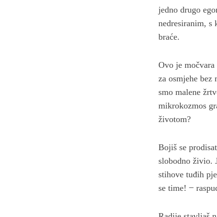
jedno drugo ego
nedresiranim, s 
braće.
S
e
Ovo je močvara k
a
za osmjehe bez ma
r
smo malene žrtv
c
h
mikrokozmos gra
f
životom?
o
r
:
Bojiš se prodisat
slobodno živio. 
stihove tuđih pj
se time! ̶ raspuc
Radije stavljaš n