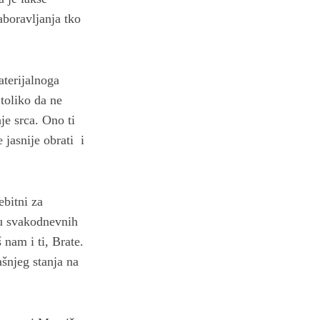
aboravljanja tko
aterijalnoga
 toliko da ne
je srca. Ono ti
 jasnije obrati i
ebitni za
mu svakodnevnih
 nam i ti, Brate.
ašnjeg stanja na