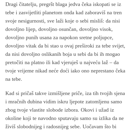
Dragi čitatelju, pregršt blaga jedva čeka iskopati se iz
tebe i zasvijetliti planetom onda kad zaboraviš na tren
svoje nesigurnosti, sve laži koje o sebi misliš: da nisi
dovoljno lijep, dovoljno osunčan, dovoljno visok,
dovoljno punih usana za napokon sretne poljupce,
dovoljno vitak da bi stao u ovaj preširoki za tebe svijet,
da nisi dovoljno oslikanih boja u sebi da bi ih mogao
pretočiti na platno ili kad vjeruješ u najveću laž ‒ da
tvoje vrijeme nikad neće doći iako ono neprestano čeka
na tebe.
Kad si pričaš takve izmišljene priče, iza tih tvojih sjena
i mračnih dubina vidim iskru ljepote zatomljenu samo
zbog tvoje vlastite slobode izbora. Okovi i užad iz
okoline koji te navodno sputavaju samo su izlika da ne
živiš slobodnijeg i radosnijeg sebe. Uočavam što bi