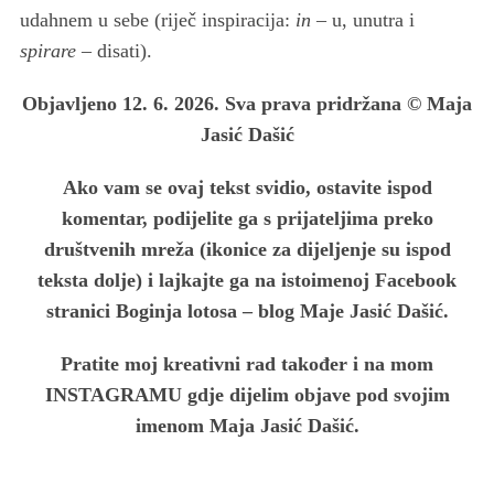
c
udahnem u sebe (riječ inspiracija:
in ‒
u, unutra i
h
spirare ‒
disati).
f
o
Objavljeno 12. 6. 2026. Sva prava pridržana © Maja
r
Jasić Dašić
:
Ako vam se ovaj tekst svidio, ostavite ispod
komentar, podijelite ga s prijateljima preko
društvenih mreža (ikonice za dijeljenje su ispod
teksta dolje) i lajkajte ga na istoimenoj Facebook
stranici Boginja lotosa – blog Maje Jasić Dašić.
Pratite moj kreativni rad također i na mom
INSTAGRAMU gdje dijelim objave pod svojim
imenom Maja Jasić Dašić.