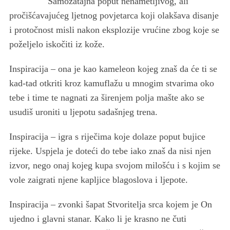
Samozatajna poput nenametljivog, ali
pročišćavajućeg ljetnog povjetarca koji olakšava disanje
i protočnost misli nakon eksplozije vrućine zbog koje se
poželjelo iskočiti iz kože.
Inspiracija ‒ ona je kao kameleon kojeg znaš da će ti se
kad-tad otkriti kroz kamuflažu u mnogim stvarima oko
tebe i time te nagnati za širenjem polja mašte ako se
usudiš uroniti u ljepotu sadašnjeg trena.
Inspiracija ‒ igra s riječima koje dolaze poput bujice
rijeke. Uspjela je doteći do tebe iako znaš da nisi njen
izvor, nego onaj kojeg kupa svojom milošću i s kojim se
vole zaigrati njene kapljice blagoslova i ljepote.
Inspiracija ‒ zvonki šapat Stvoritelja srca kojem je On
ujedno i glavni stanar. Kako li je krasno ne čuti