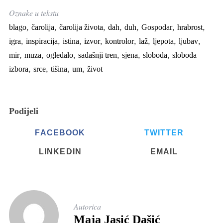
Oznake u tekstu
,
,
,
,
,
,
,
blago
čarolija
čarolija života
dah
duh
Gospodar
hrabrost
,
,
,
,
,
,
,
,
igra
inspiracija
istina
izvor
kontrolor
laž
ljepota
ljubav
,
,
,
,
,
,
mir
muza
ogledalo
sadašnji tren
sjena
sloboda
sloboda
,
,
,
,
izbora
srce
tišina
um
život
Podijeli
FACEBOOK
TWITTER
LINKEDIN
EMAIL
Autorica
Maja Jasić Dašić