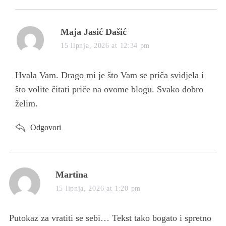
s
Maja Jasić Dašić
a
15 lipnja, 2026 at 12:34 pm
y
s
Hvala Vam. Drago mi je što Vam se priča svidjela i
:
što volite čitati priče na ovome blogu. Svako dobro
želim.
Odgovori
s
Martina
a
15 lipnja, 2026 at 1:20 pm
y
s
Putokaz za vratiti se sebi… Tekst tako bogato i spretno