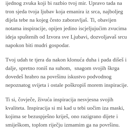
ijednog zvuka koji bi razbio tvoj mir. Upravo tada na
tron sjeda tvoja ljubav koja emanira iz srca, najboljeg
dijela tebe na kojeg često zaboravljaš. Ti, obavijen
notama inspiracije, opijen jedino iscjeljujućim zvucima
ideja spuštenih od Izvora sve Ljubavi, dozvoljavaš srcu
napokon biti mudri gospodar.
Tvoj udah te tjera da nakon klonuća duha i pada dišeš i
dalje, spretno roniš na suhom, snagom svojih škrga
dovedeš hrabro na površinu iskustvo podvodnog
nepoznatog svijeta i ostale poškropiš morem inspiracije.
Ti si, čovječe, živuća inspiracija nesvjesna svojih
kvaliteta. Inspiracija si mi kad u tebi uočim iza maski,
kojima se bezuspješno kriješ, ono razigrano dijete i
smiješkom, toplom riječju izmamim ga na površinu.