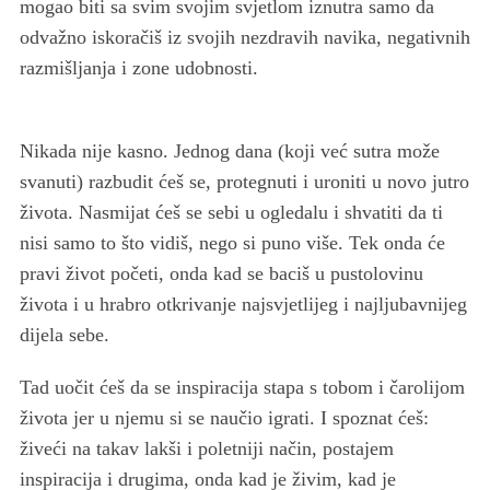
mogao biti sa svim svojim svjetlom iznutra samo da
odvažno iskoračiš iz svojih nezdravih navika, negativnih
razmišljanja i zone udobnosti.
Nikada nije kasno. Jednog dana (koji već sutra može
svanuti) razbudit ćeš se, protegnuti i uroniti u novo jutro
života. Nasmijat ćeš se sebi u ogledalu i shvatiti da ti
nisi samo to što vidiš, nego si puno više. Tek onda će
pravi život početi, onda kad se baciš u pustolovinu
života i u hrabro otkrivanje najsvjetlijeg i najljubavnijeg
dijela sebe.
Tad uočit ćeš da se inspiracija stapa s tobom i čarolijom
S
života jer u njemu si se naučio igrati. I spoznat ćeš:
e
živeći na takav lakši i poletniji način, postajem
a
inspiracija i drugima, onda kad je živim, kad je
r