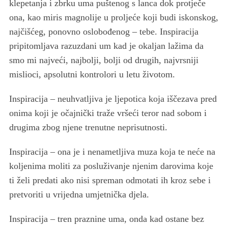
klepetanja i zbrku uma puštenog s lanca dok protječe
ona, kao miris magnolije u proljeće koji budi iskonskog,
najčišćeg, ponovno oslobođenog ‒ tebe. Inspiracija
pripitomljava razuzdani um kad je okaljan lažima da
smo mi najveći, najbolji, bolji od drugih, najvrsniji
mislioci, apsolutni kontrolori u letu životom.
Inspiracija ‒ neuhvatljiva je ljepotica koja iščezava pred
onima koji je očajnički traže vršeći teror nad sobom i
drugima zbog njene trenutne neprisutnosti.
Inspiracija ‒ ona je i nenametljiva muza koja te neće na
koljenima moliti za posluživanje njenim darovima koje
ti želi predati ako nisi spreman odmotati ih kroz sebe i
pretvoriti u vrijedna umjetnička djela.
Inspiracija ‒ tren praznine uma, onda kad ostane bez