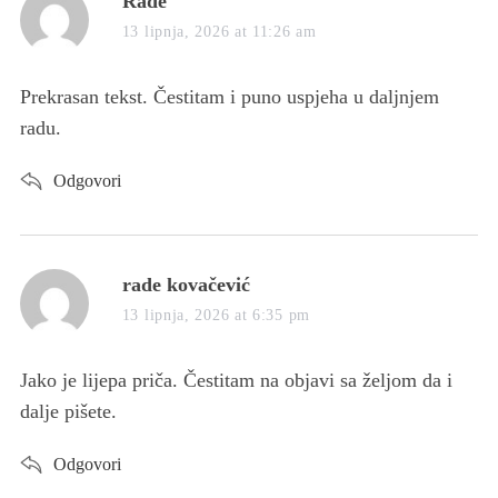
Rade
a
13 lipnja, 2026 at 11:26 am
y
s
Prekrasan tekst. Čestitam i puno uspjeha u daljnjem
:
radu.
Odgovori
s
rade kovačević
a
13 lipnja, 2026 at 6:35 pm
y
s
Jako je lijepa priča. Čestitam na objavi sa željom da i
:
dalje pišete.
Odgovori