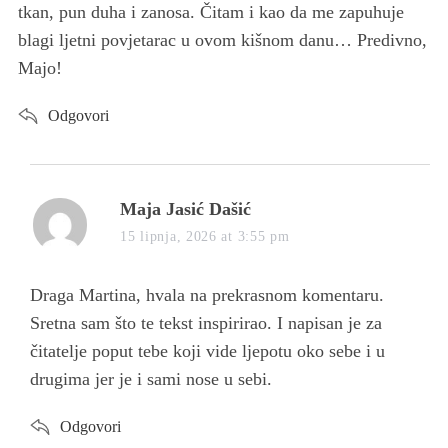
:
tkan, pun duha i zanosa. Čitam i kao da me zapuhuje
blagi ljetni povjetarac u ovom kišnom danu… Predivno,
Majo!
Odgovori
s
Maja Jasić Dašić
a
15 lipnja, 2026 at 3:55 pm
y
s
Draga Martina, hvala na prekrasnom komentaru.
:
Sretna sam što te tekst inspirirao. I napisan je za
čitatelje poput tebe koji vide ljepotu oko sebe i u
drugima jer je i sami nose u sebi.
Odgovori