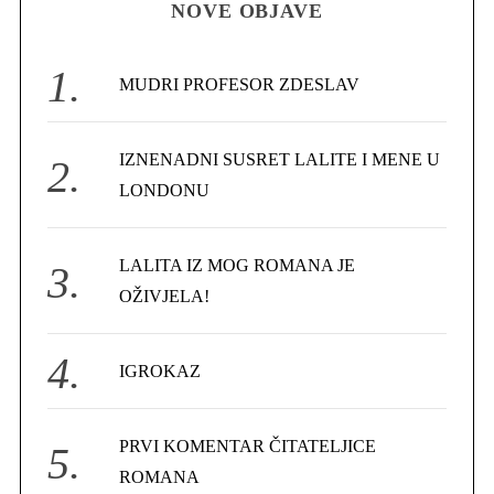
NOVE OBJAVE
c
h
f
MUDRI PROFESOR ZDESLAV
o
r
IZNENADNI SUSRET LALITE I MENE U
:
LONDONU
LALITA IZ MOG ROMANA JE
OŽIVJELA!
IGROKAZ
PRVI KOMENTAR ČITATELJICE
ROMANA