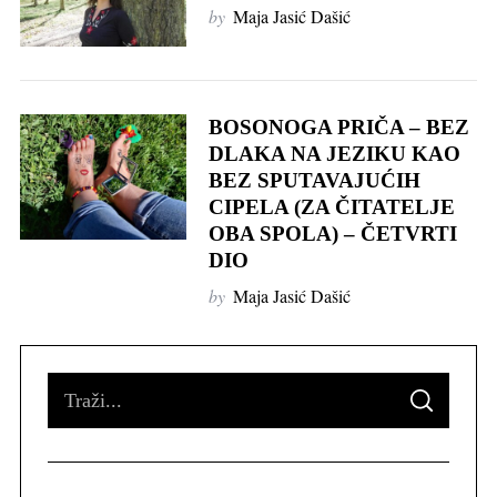
by
Maja Jasić Dašić
BOSONOGA PRIČA – BEZ
DLAKA NA JEZIKU KAO
BEZ SPUTAVAJUĆIH
CIPELA (ZA ČITATELJE
S
OBA SPOLA) – ČETVRTI
e
DIO
a
r
by
Maja Jasić Dašić
c
h
f
S
o
S
r
e
E
A
:
R
a
C
H
r