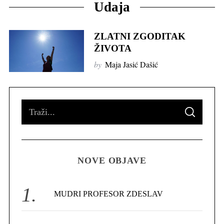
Udaja
ZLATNI ZGODITAK
ŽIVOTA
by
Maja Jasić Dašić
S
S
e
E
A
R
a
C
H
r
NOVE OBJAVE
c
h
f
MUDRI PROFESOR ZDESLAV
o
r