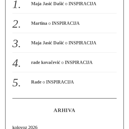
Maja Jasić Dašić
o
INSPIRACIJA
S
e
a
Martina
o
INSPIRACIJA
r
c
h
Maja Jasić Dašić
o
INSPIRACIJA
f
o
r
rade kovačević
o
INSPIRACIJA
:
Rade
o
INSPIRACIJA
ARHIVA
kolovoz 2026