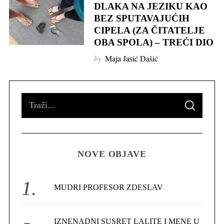
DLAKA NA JEZIKU KAO
BEZ SPUTAVAJUĆIH
CIPELA (ZA ČITATELJE
OBA SPOLA) – TREĆI DIO
by
Maja Jasić Dašić
S
S
e
E
A
R
a
C
H
r
NOVE OBJAVE
c
h
f
MUDRI PROFESOR ZDESLAV
S
o
e
r
a
IZNENADNI SUSRET LALITE I MENE U