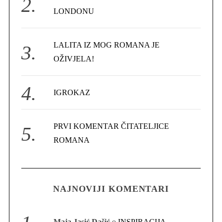
:
r
LONDONU
c
h
f
LALITA IZ MOG ROMANA JE
o
OŽIVJELA!
r
:
IGROKAZ
PRVI KOMENTAR ČITATELJICE
ROMANA
NAJNOVIJI KOMENTARI
Maja Jasić Dašić
o
INSPIRACIJA