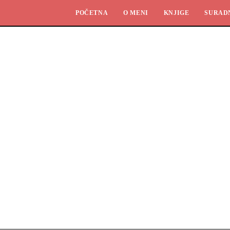
POČETNA
O MENI
KNJIGE
SURAD