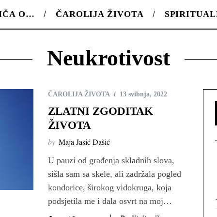
IČA O…
ČAROLIJA ŽIVOTA
SPIRITUA
Neukrotivost
ČAROLIJA ŽIVOTA
13 svibnja, 2022
ZLATNI ZGODITAK
ŽIVOTA
by
Maja Jasić Dašić
U pauzi od građenja skladnih slova,
sišla sam sa skele, ali zadržala pogled
kondorice, širokog vidokruga, koja
podsjetila me i dala osvrt na moj…