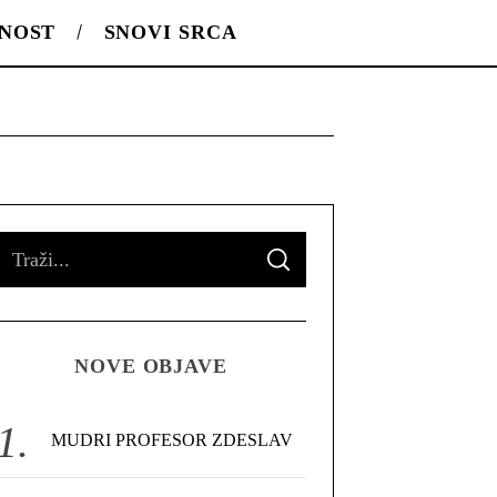
LNOST
SNOVI SRCA
S
S
e
E
A
R
a
C
H
r
NOVE OBJAVE
c
h
f
MUDRI PROFESOR ZDESLAV
o
r