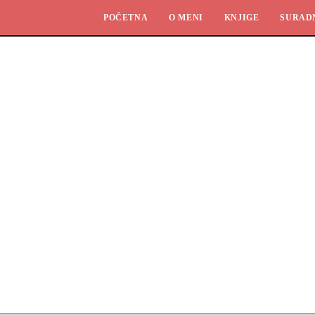
POČETNA
O MENI
KNJIGE
SURAD