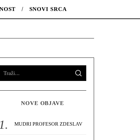
LNOST
SNOVI SRCA
S
S
e
E
A
R
a
C
H
r
NOVE OBJAVE
c
h
f
MUDRI PROFESOR ZDESLAV
o
r