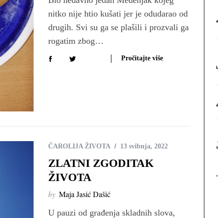
Bio nedavno jedan Medenjak kojeg
:
nitko nije htio kušati jer je odudarao od
drugih. Svi su ga se plašili i prozvali ga
rogatim zbog…
Pročitajte više
ČAROLIJA ŽIVOTA
13 svibnja, 2022
ZLATNI ZGODITAK
ŽIVOTA
by
Maja Jasić Dašić
U pauzi od građenja skladnih slova,