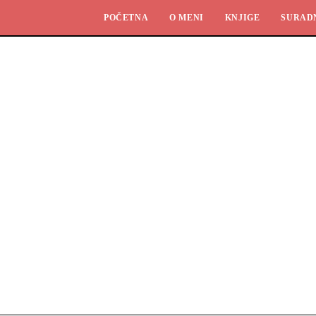
POČETNA
O MENI
KNJIGE
SURAD