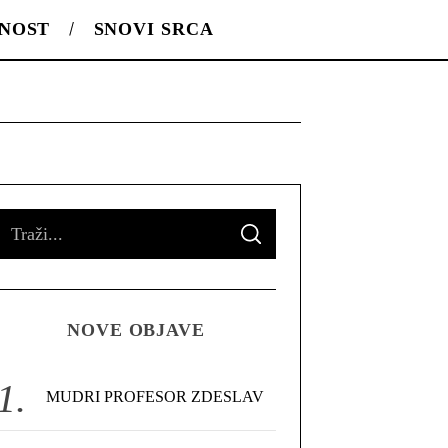
LNOST
SNOVI SRCA
S
S
e
E
A
R
a
C
H
r
NOVE OBJAVE
c
h
f
MUDRI PROFESOR ZDESLAV
o
r