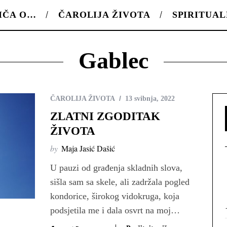
IČA O…
ČAROLIJA ŽIVOTA
SPIRITUA
Gablec
ČAROLIJA ŽIVOTA
13 svibnja, 2022
ZLATNI ZGODITAK
ŽIVOTA
by
Maja Jasić Dašić
U pauzi od građenja skladnih slova,
sišla sam sa skele, ali zadržala pogled
kondorice, širokog vidokruga, koja
podsjetila me i dala osvrt na moj…