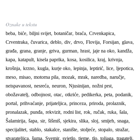
Oznake u tekstu
,
,
,
,
,
,
beba
biće
biljni svijet
botaničar
braća
Crvenkapica
,
,
,
,
,
,
,
,
Crventraka
čuvarica
deblo
div
drvo
Flovija
Forsijan
glava
,
,
,
,
,
,
,
,
građa
grana
granje
griva
gurman
hrast
jaje na oko
kandža
,
,
,
,
,
,
,
kapa
katapult
kisela paprika
kosa
kosilica
kraj
krivnja
,
,
,
,
,
,
,
,
krošnja
krzno
kugla
kurje oko
lepinja
leptirić
lice
ljepotica
,
,
,
,
,
,
,
meso
misao
motorna pila
mozak
mrak
naredba
naručje
,
,
,
,
,
neispavanost
nesreća
neuron
Njusinijan
nožni prst
,
,
,
,
,
,
,
obožavatelj
odbojnost
otac
otkriće
pedikerka
peta
podanik
,
,
,
,
,
,
portal
prihvaćanje
prijateljica
princeza
priroda
prolaznik
,
,
,
,
,
,
,
,
pronalazak
punđa
rekvizit
rodni list
rok
ručak
ruka
šala
,
,
,
,
,
,
,
,
,
Šalamirija
šapa
sir
šišmiš
sjekira
slika
sloj
smijeh
snaga
,
,
,
,
,
,
,
specijalitet
stablo
stakalce
stanište
stoljeće
stopalo
stražar
,
,
,
,
,
,
,
,
stvarateljica
šuma
Svemir
svjetlo
tjeme
tlo
toljaga
tragatelj