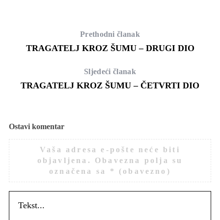
Prethodni članak
TRAGATELJ KROZ ŠUMU – DRUGI DIO
Sljedeći članak
TRAGATELJ KROZ ŠUMU – ČETVRTI DIO
Ostavi komentar
Vaša adresa e-pošte neće biti
objavljena.
Obavezna polja su
označena sa
* (obavezno)