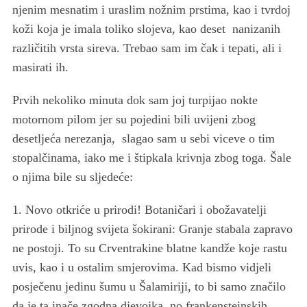
njenim mesnatim i uraslim nožnim prstima, kao i tvrdoj
koži koja je imala toliko slojeva, kao deset nanizanih
različitih vrsta sireva. Trebao sam im čak i tepati, ali i
masirati ih.
Prvih nekoliko minuta dok sam joj turpijao nokte
motornom pilom jer su pojedini bili uvijeni zbog
desetljeća nerezanja, slagao sam u sebi viceve o tim
stopalčinama, iako me i štipkala krivnja zbog toga. Šale
o njima bile su sljedeće:
1. Novo otkriće u prirodi! Botaničari i obožavatelji
prirode i biljnog svijeta šokirani: Granje stabala zapravo
ne postoji. To su Crventrakine blatne kandže koje rastu
uvis, kao i u ostalim smjerovima. Kad bismo vidjeli
posječenu jedinu šumu u Šalamiriji, to bi samo značilo
da je ta inače zgodna djevojka, no frankensteinskih