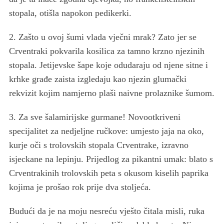
stopala, otišla napokon pedikerki.
2. Zašto u ovoj šumi vlada vječni mrak? Zato jer se
S
Crventraki pokvarila kosilica za tamno krzno njezinih
e
stopala. Jetijevske šape koje odudaraju od njene sitne i
a
r
krhke građe zaista izgledaju kao njezin glumački
c
rekvizit kojim namjerno plaši naivne prolaznike šumom.
h
f
3. Za sve šalamirijske gurmane! Novootkriveni
o
specijalitet za nedjeljne ručkove: umjesto jaja na oko,
r
kurje oči s trolovskih stopala Crventrake, izravno
:
isjeckane na lepinju. Prijedlog za pikantni umak: blato s
Crventrakinih trolovskih peta s okusom kiselih paprika
kojima je prošao rok prije dva stoljeća.
Budući da je na moju nesreću vješto čitala misli, ruka