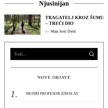
Njusinijan
TRAGATELJ KROZ ŠUMU
– TREĆI DIO
by
Maja Jasić Dašić
S
S
e
E
A
R
a
C
H
r
NOVE OBJAVE
c
h
f
MUDRI PROFESOR ZDESLAV
o
r