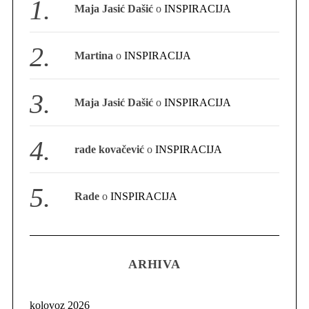
Maja Jasić Dašić
o
INSPIRACIJA
S
e
a
Martina
o
INSPIRACIJA
r
c
h
Maja Jasić Dašić
o
INSPIRACIJA
f
o
r
rade kovačević
o
INSPIRACIJA
:
Rade
o
INSPIRACIJA
ARHIVA
kolovoz 2026