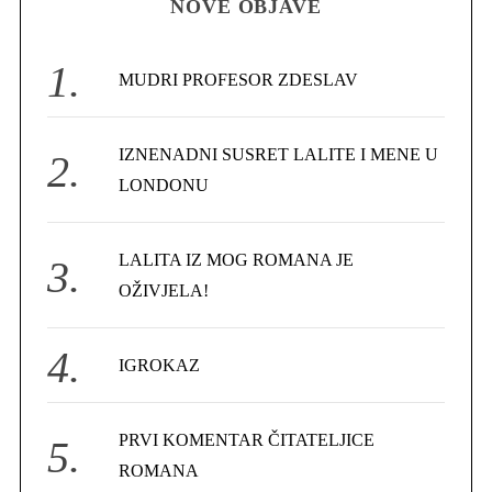
NOVE OBJAVE
c
h
f
MUDRI PROFESOR ZDESLAV
o
r
IZNENADNI SUSRET LALITE I MENE U
:
LONDONU
LALITA IZ MOG ROMANA JE
S
OŽIVJELA!
e
a
r
IGROKAZ
c
h
f
PRVI KOMENTAR ČITATELJICE
o
ROMANA
r