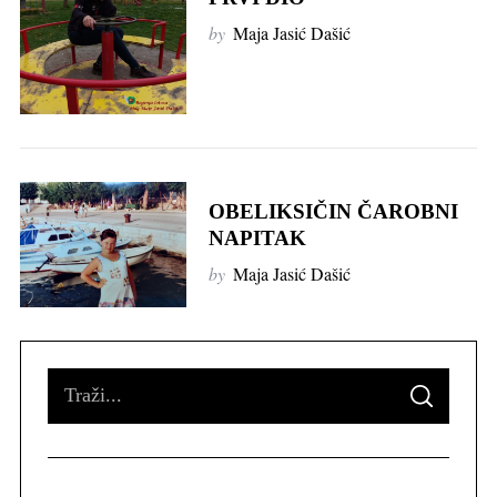
by
Maja Jasić Dašić
OBELIKSIČIN ČAROBNI
NAPITAK
by
Maja Jasić Dašić
S
S
e
E
A
R
a
C
H
r