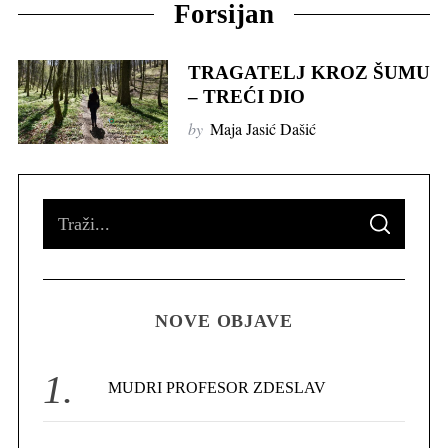
Forsijan
TRAGATELJ KROZ ŠUMU
– TREĆI DIO
by
Maja Jasić Dašić
S
S
e
E
A
R
a
C
H
r
NOVE OBJAVE
c
h
f
MUDRI PROFESOR ZDESLAV
o
r