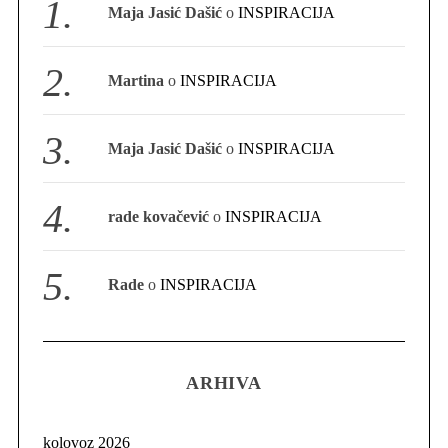
Maja Jasić Dašić
o
INSPIRACIJA
S
e
a
Martina
o
INSPIRACIJA
r
c
h
Maja Jasić Dašić
o
INSPIRACIJA
f
o
r
rade kovačević
o
INSPIRACIJA
:
Rade
o
INSPIRACIJA
ARHIVA
kolovoz 2026