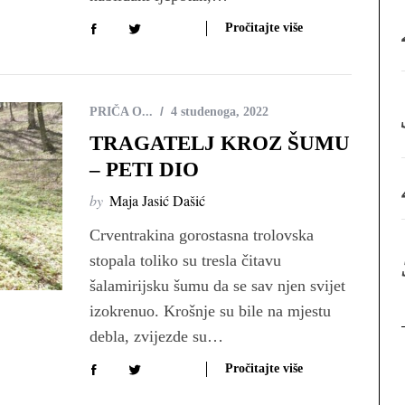
:
Pročitajte više
PRIČA O...
4 studenoga, 2022
TRAGATELJ KROZ ŠUMU
– PETI DIO
by
Maja Jasić Dašić
Crventrakina gorostasna trolovska
stopala toliko su tresla čitavu
šalamirijsku šumu da se sav njen svijet
izokrenuo. Krošnje su bile na mjestu
debla, zvijezde su…
Pročitajte više