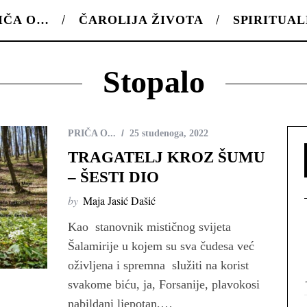
IČA O…
ČAROLIJA ŽIVOTA
SPIRITUA
Stopalo
PRIČA O...
25 studenoga, 2022
TRAGATELJ KROZ ŠUMU
– ŠESTI DIO
by
Maja Jasić Dašić
Kao stanovnik mističnog svijeta
Šalamirije u kojem su sva čudesa već
oživljena i spremna služiti na korist
svakome biću, ja, Forsanije, plavokosi
nabildani ljepotan,…