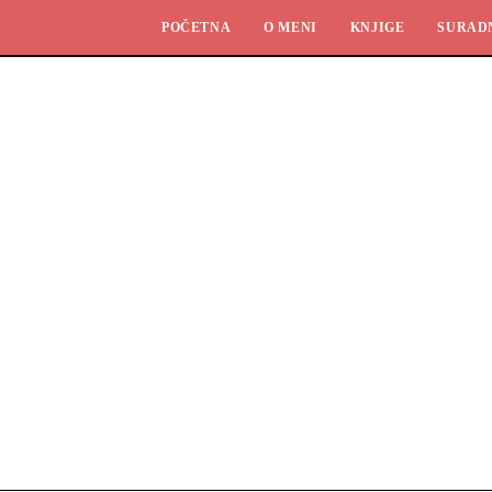
POČETNA
O MENI
KNJIGE
SURAD