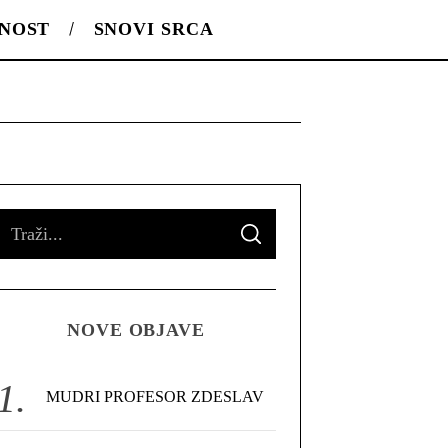
LNOST
SNOVI SRCA
S
S
e
E
A
R
a
C
H
r
NOVE OBJAVE
c
h
f
MUDRI PROFESOR ZDESLAV
o
r