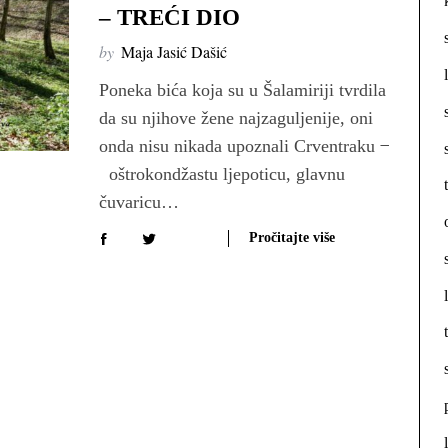
– TREĆI DIO
by
Maja Jasić Dašić
Poneka bića koja su u Šalamiriji tvrdila
da su njihove žene najzaguljenije, oni
onda nisu nikada upoznali Crventraku ̶
oštrokondžastu ljepoticu, glavnu
čuvaricu…
Pročitajte više