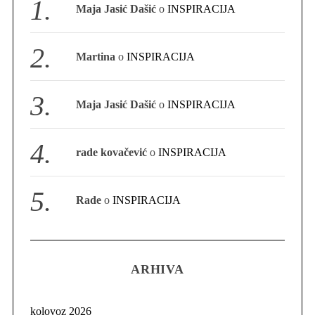
Maja Jasić Dašić
o
INSPIRACIJA
S
e
a
Martina
o
INSPIRACIJA
r
c
h
Maja Jasić Dašić
o
INSPIRACIJA
f
o
r
rade kovačević
o
INSPIRACIJA
:
Rade
o
INSPIRACIJA
ARHIVA
kolovoz 2026