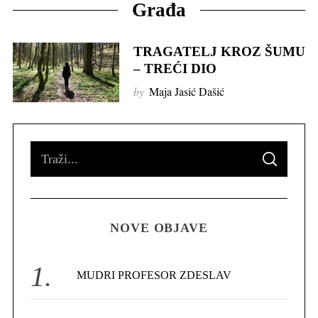
Građa
TRAGATELJ KROZ ŠUMU
– TREĆI DIO
by
Maja Jasić Dašić
S
S
e
E
A
R
a
C
H
r
NOVE OBJAVE
c
h
f
MUDRI PROFESOR ZDESLAV
o
r