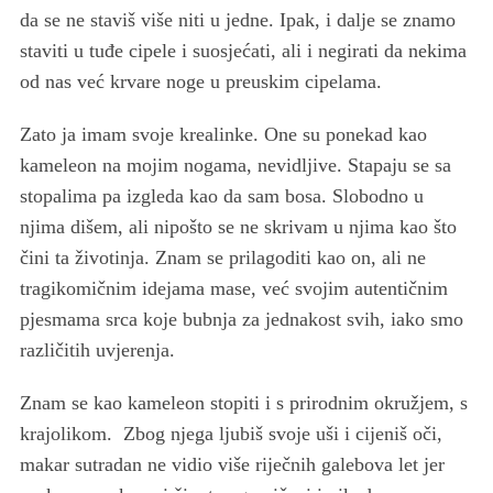
da se ne staviš više niti u jedne. Ipak, i dalje se znamo
staviti u tuđe cipele i suosjećati, ali i negirati da nekima
od nas već krvare noge u preuskim cipelama.
Zato ja imam svoje krealinke. One su ponekad kao
kameleon na mojim nogama, nevidljive. Stapaju se sa
stopalima pa izgleda kao da sam bosa. Slobodno u
njima dišem, ali nipošto se ne skrivam u njima kao što
čini ta životinja. Znam se prilagoditi kao on, ali ne
tragikomičnim idejama mase, već svojim autentičnim
pjesmama srca koje bubnja za jednakost svih, iako smo
različitih uvjerenja.
Znam se kao kameleon stopiti i s prirodnim okružjem, s
krajolikom. Zbog njega ljubiš svoje uši i cijeniš oči,
makar sutradan ne vidio više riječnih galebova let jer