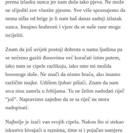
prema izlasku sunca jer nam duša tako pjeva. Ne može
ne slijediti zov vlastite pjesme. Sve više spoznajemo da
nema ništa od brige je li nam baš danas zadnji izlazak
sunca. Imajmo hrabrosti i vjere da se naše rane mogu
iscijeliti.
Znam da još uvijek postoji dobrota u nama ljudima pa
se nećemo gaziti đonovima već koračati istim putem,
iako nam se cipele razlikuju, iako smo mi možda
bosonoge duše. Ne znači da nismo braća, ako imamo
različite majke. Udišem ljubav pišući. Znam da nam
srca nisu zamrla u fobijama. Tu ne želim nadodati riječ
”još”. Napravimo zajedno da se ta riječ ne mora
nadopisati.
Najbolje je izaći van svojih cipela. Nakon što si stekao
iskustvo bivajući u raznima, time si i pojačao namjeru