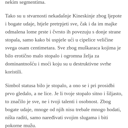
nekim segmentima.
Tako su u stvarnosti nekadašnje Kineskinje zbog ljepote
i bogate udaje, htjele pretrpjeti sve, čak i da im majke
odmalena lome prste i čvrsto ih povezuju s donje strane
stopala, samo kako bi uspjele ući u cipelice veličine
svega osam centimetara. Sve zbog muškaraca kojima je
bilo erotično malo stopalo i ogromna želja za
dominantnošću i moći koju su u destruktivne svrhe
koristili.
Simbol statusa bilo je stopalo, a ono se i pri prosidbi
prvo gledalo, a ne lice. Je li tvoje stopalo sitno i šiljasto,
to značilo je sve, ne i tvoji talenti i osobnost. Zbog
bogate udaje, mnoge od njih nisu trebale mnogo hodati,
ništa raditi, samo naređivati svojim slugama i biti
pokorne mužu.