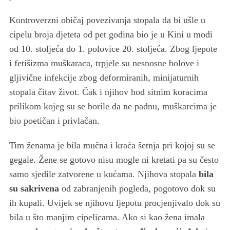
Kontroverzni običaj povezivanja stopala da bi ušle u
cipelu broja djeteta od pet godina bio je u Kini u modi
od 10. stoljeća do 1. polovice 20. stoljeća. Zbog ljepote
i fetišizma muškaraca, trpjele su nesnosne bolove i
gljivične infekcije zbog deformiranih, minijaturnih
stopala čitav život. Čak i njihov hod sitnim koracima
prilikom kojeg su se borile da ne padnu, muškarcima je
bio poetičan i privlačan.
Tim ženama je bila mučna i kraća šetnja pri kojoj su se
gegale. Žene se gotovo nisu mogle ni kretati pa su često
samo sjedile zatvorene u kućama. Njihova stopala
bila
su sakrivena
od zabranjenih pogleda, pogotovo dok su
ih kupali. Uvijek se njihovu ljepotu procjenjivalo dok su
bila u što manjim cipelicama. Ako si kao žena imala