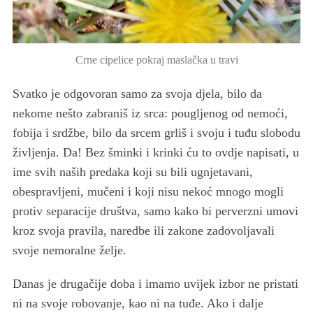
Crne cipelice pokraj maslačka u travi
Svatko je odgovoran samo za svoja djela, bilo da
nekome nešto zabraniš iz srca: pougljenog od nemoći,
fobija i srdžbe, bilo da srcem grliš i svoju i tuđu slobodu
življenja. Da! Bez šminki i krinki ću to ovdje napisati, u
ime svih naših predaka koji su bili ugnjetavani,
obespravljeni, mučeni i koji nisu nekoć mnogo mogli
S
protiv separacije društva, samo kako bi perverzni umovi
e
kroz svoja pravila, naredbe ili zakone zadovoljavali
a
svoje nemoralne želje.
r
c
Danas je drugačije doba i imamo uvijek izbor ne pristati
h
f
ni na svoje robovanje, kao ni na tuđe. Ako i dalje