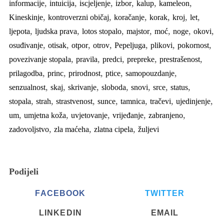
,
,
,
,
,
,
informacije
intuicija
iscjeljenje
izbor
kalup
kameleon
,
,
,
,
,
,
Kineskinje
kontroverzni običaj
koračanje
korak
kroj
let
,
,
,
,
,
,
,
ljepota
ljudska prava
lotos stopalo
majstor
moć
noge
okovi
,
,
,
,
,
,
,
osuđivanje
otisak
otpor
otrov
Pepeljuga
plikovi
pokornost
,
,
,
,
,
povezivanje stopala
pravila
predci
prepreke
prestrašenost
,
,
,
,
,
prilagodba
princ
prirodnost
ptice
samopouzdanje
,
,
,
,
,
,
,
senzualnost
skaj
skrivanje
sloboda
snovi
srce
status
,
,
,
,
,
,
,
stopala
strah
strastvenost
sunce
tamnica
tračevi
ujedinjenje
,
,
,
,
,
um
umjetna koža
uvjetovanje
vrijeđanje
zabranjeno
,
,
,
zadovoljstvo
zla maćeha
zlatna cipela
žuljevi
Podijeli
FACEBOOK
TWITTER
LINKEDIN
EMAIL