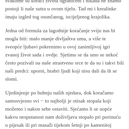
svakome su koraci života ograničeni i nikada ne znamo
postoji li naše sutra u ovom tijelu. Tad mi i krealinke
imaju izgled tog osunčanog, iscijeljenog krajolika.
Jedna od formula za lagodnije koračanje sviju nas bi
mogla biti: malo manje divljaštva uma, a više te
sveopće ljubavi pokrenimo u ovoj zanimljivoj igri
zvanoj život sada i ovdje. Sjetimo se da smo se nekoć
često pozivali na naše strastveno srce te da su i takvi bili
naši predci: uporni, hrabri ljudi koji nisu dali da ih se
slomi.
Ujedinjenje po bubnju naših njedara, dok koračamo
samosvjesno svi ̶ to najbolji je otisak stopala koji
možemo i nakon sebe ostaviti. Sjećamo li se uopće
kakvu nesputanost nam doživljava stopalo pri porinuću
u pijesak ili pri masaži tijekom šetnji po kamenitoj