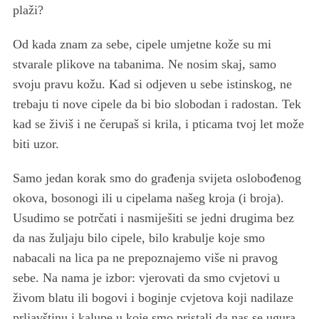
plaži?
Od kada znam za sebe, cipele umjetne kože su mi
stvarale plikove na tabanima. Ne nosim skaj, samo
svoju pravu kožu. Kad si odjeven u sebe istinskog, ne
trebaju ti nove cipele da bi bio slobodan i radostan. Tek
kad se živiš i ne čerupaš si krila, i pticama tvoj let može
biti uzor.
Samo jedan korak smo do građenja svijeta oslobođenog
okova, bosonogi ili u cipelama našeg kroja (i broja).
Usudimo se potrčati i nasmiješiti se jedni drugima bez
da nas žuljaju bilo cipele, bilo krabulje koje smo
nabacali na lica pa ne prepoznajemo više ni pravog
sebe. Na nama je izbor: vjerovati da smo cvjetovi u
živom blatu ili bogovi i boginje cvjetova koji nadilaze
prljavštinu i kalupe u koje smo pristali da nas se ugura.