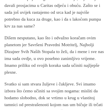
davali prosjacima u Caritas odjeću i obuću. Zašto se i
sada još uvijek rastajemo od srca kad je najviše
potrebno da kuca za druge, kao i da s lakoćom pumpa
krv za nas same?
Dišem nesputano, kao što i odvažno koračam ovim
planetom jer Savršeni Pravedni Motritelj, Najbolji
Dizajner Svih Naših Stopala to želi, da i mene i sve nas
ima sada ovdje, u ovo posebno zanimljivo vrijeme.
Imamo priliku od svojih koraka sada učiniti najljepše
plesne.
Svatko si sam stvara žuljeve i čukljeve. Svi imamo
izbora što ćemo učiniti sa svojim nogama: misliti da
hodamo slobodno, dok se vrtimo u krug u vlastitoj
tamnici od prestrašenosti kojom nas um bičuje ili trčati