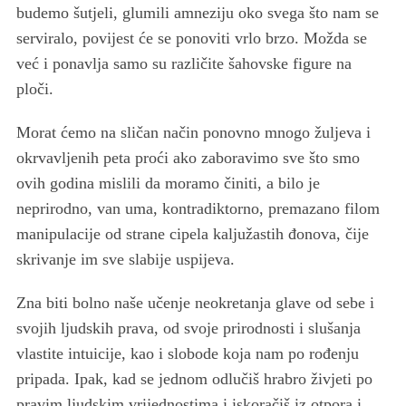
o
budemo šutjeli, glumili amneziju oko svega što nam se
r
serviralo, povijest će se ponoviti vrlo brzo. Možda se
:
već i ponavlja samo su različite šahovske figure na
ploči.
Morat ćemo na sličan način ponovno mnogo žuljeva i
okrvavljenih peta proći ako zaboravimo sve što smo
ovih godina mislili da moramo činiti, a bilo je
neprirodno, van uma, kontradiktorno, premazano filom
manipulacije od strane cipela kaljužastih đonova, čije
skrivanje im sve slabije uspijeva.
Zna biti bolno naše učenje neokretanja glave od sebe i
svojih ljudskih prava, od svoje prirodnosti i slušanja
vlastite intuicije, kao i slobode koja nam po rođenju
pripada. Ipak, kad se jednom odlučiš hrabro živjeti po
pravim ljudskim vrijednostima i iskoračiš iz otpora i