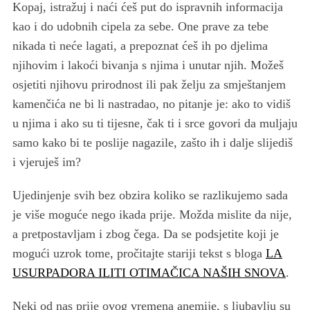
Kopaj, istražuj i naći ćeš put do ispravnih informacija
kao i do udobnih cipela za sebe. One prave za tebe
nikada ti neće lagati, a prepoznat ćeš ih po djelima
njihovim i lakoći bivanja s njima i unutar njih. Možeš
osjetiti njihovu prirodnost ili pak želju za smještanjem
kamenčića ne bi li nastradao, no pitanje je: ako to vidiš
u njima i ako su ti tijesne, čak ti i srce govori da muljaju
samo kako bi te poslije nagazile, zašto ih i dalje slijediš
i vjeruješ im?
Ujedinjenje svih bez obzira koliko se razlikujemo sada
je više moguće nego ikada prije. Možda mislite da nije,
a pretpostavljam i zbog čega. Da se podsjetite koji je
mogući uzrok tome, pročitajte stariji tekst s bloga
LA
USURPADORA ILITI OTIMAČICA NAŠIH SNOVA
.
Neki od nas prije ovog vremena anemije
,
s ljubavlju su