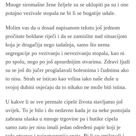
Mnoge siromašne žene željele su se uklopiti pa su i one
potajno vezivale stopala ne bi li se bogatije udale.
Molim vas da u dosad napisanom tekstu još jednom
pročitate boldane riječi i da se zamislite nad situacijom
koja je drugačija nego tadašnja, samo što nema
segregacije po vezivanju i nevezivanju stopala, kao ni
po spolu, nego po još apsurdnijim stvarima. Zdravi ljudi
su se još do jučer proglašavali bolesnima i čudnima ako
to nisu. Strah se isticao kao vrlina iako naše duše u
svojoj dubini osjećaju da to nikako ne može biti istina.
U kakve li se sve premale cipele života stavljamo još
uvijek. To je bilo i do nedavno kada je za neke postojala
zabrana ulaska u mnoge trgovine pa i butike cipela
samo zato jer nisu imali jedan određeni papir koji je
tada otvarao i najzatvorenija vrata. Bi li se smilovali i