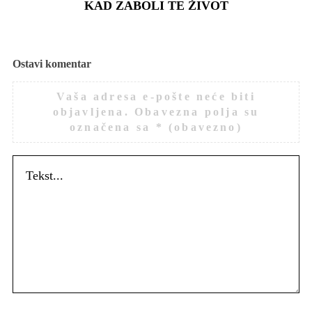
KAD ZABOLI TE ŽIVOT
Ostavi komentar
Vaša adresa e-pošte neće biti
objavljena.
Obavezna polja su
označena sa
* (obavezno)