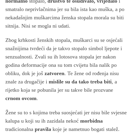
normalno
stopalo,
društvo te osuđivalo, vrijeđalo
i
smatralo neprivlačnima jer su bila ista kao muška, a po
nekadašnjim muškarcima ženska stopala morala su biti
sitnija. Nisi se mogla ni udati.
Zbog krhkosti ženskih stopala, muškarci su se osjećali
snažnijima tvrdeći da je takvo stopalo simbol ljepote i
senzualnosti. Zvali su ih lotosova stopala jer nakon
godina deformacije ona su tom cvijetu bila nalik po
obliku, dok je još
zatvoren
. Te žene od rođenja nisu
znale za drugačije i
mislile su da tako treba biti
, a
rijetko koja se pobunila jer su takve bile prozvane
crnom ovcom
.
Žene su to s kojima treba suosjećati jer nisu bile svjesne
kalupa u koji su ih zazidala nekoć
morbidna
tradicionalna
pravila
koje je nametnuo bogati stalež.