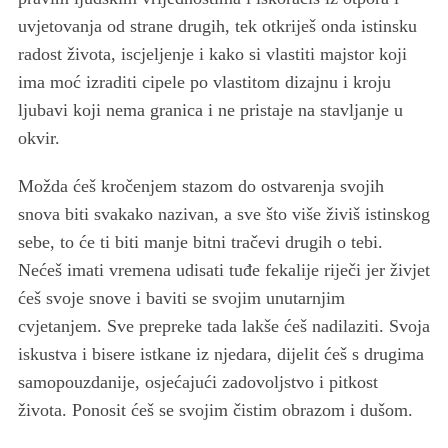
uvjetovanja od strane drugih, tek otkriješ onda istinsku
radost života, iscjeljenje i kako si vlastiti majstor koji
ima moć izraditi cipele po vlastitom dizajnu i kroju
ljubavi koji nema granica i ne pristaje na stavljanje u
okvir.
Možda ćeš kročenjem stazom do ostvarenja svojih
snova biti svakako nazivan, a sve što više živiš istinskog
sebe, to će ti biti manje bitni tračevi drugih o tebi.
Nećeš imati vremena udisati tuđe fekalije riječi jer živjet
ćeš svoje snove i baviti se svojim unutarnjim
cvjetanjem. Sve prepreke tada lakše ćeš nadilaziti. Svoja
iskustva i bisere istkane iz njedara, dijelit ćeš s drugima
samopouzdanije, osjećajući zadovoljstvo i pitkost
života. Ponosit ćeš se svojim čistim obrazom i dušom.