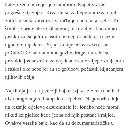
kakvu ženu hoće jer je neumorno dvaput vraćao
pogrešne djevojke. Krvarile su za ljepotom izvan njih
zato što su se zatvorile za rađanje one unutar sebe. To
što ih je princ ubrzo šikanirao, nisu vidjele kao dobru
priliku za iscijeliti vlastitu pohlepu i hodanje u lažno
ugodnim cipelama. Sijući i dalje otrov iz srca, ne
požalivši što su đonom nagazile druge, na sebe su
privukle još nesreća: zauvijek su ostale slijepe za ljepotu
i raskoš oko sebe jer su se golubovi počastili kljucanjem
njihovih očiju.
Najsilnija je, u toj verziji bajke, izjava zle maćehe kad
nisu mogle ugurati stopalo u cipelicu. Nagovorila ih je
na rezanje dijelova ekstremiteta jer ionako neće morati
nikud ići pješice kada jedna od njih postane kraljica.
Ovakve verzije bajki kao da su dokumentarističke u