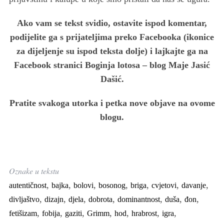
Ako vam se tekst svidio, ostavite ispod komentar,
podijelite ga s prijateljima preko Facebooka (ikonice
za dijeljenje su ispod teksta dolje) i lajkajte ga na
Facebook stranici Boginja lotosa – blog Maje Jasić
Dašić.
Pratite svakoga utorka i petka nove objave na ovome
blogu.
Oznake u tekstu
,
,
,
,
,
,
,
autentičnost
bajka
bolovi
bosonog
briga
cvjetovi
davanje
,
,
,
,
,
,
,
divljaštvo
dizajn
djela
dobrota
dominantnost
duša
đon
,
,
,
,
,
,
,
fetišizam
fobija
gaziti
Grimm
hod
hrabrost
igra