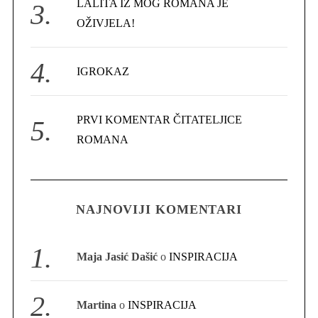
LALITA IZ MOG ROMANA JE
OŽIVJELA!
IGROKAZ
S
PRVI KOMENTAR ČITATELJICE
e
ROMANA
a
r
c
h
NAJNOVIJI KOMENTARI
f
o
r
Maja Jasić Dašić
o
INSPIRACIJA
:
Martina
o
INSPIRACIJA