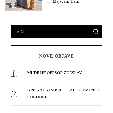
by
Maja Jasić Dašić
S
S
e
E
A
R
a
C
H
r
NOVE OBJAVE
c
h
f
MUDRI PROFESOR ZDESLAV
o
r
IZNENADNI SUSRET LALITE I MENE U
:
LONDONU