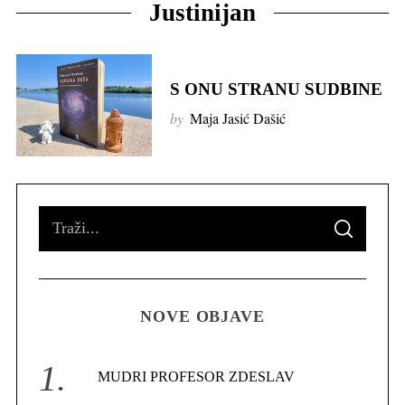
Justinijan
S ONU STRANU SUDBINE
by
Maja Jasić Dašić
S
S
e
E
A
R
a
C
H
r
NOVE OBJAVE
c
h
f
MUDRI PROFESOR ZDESLAV
o