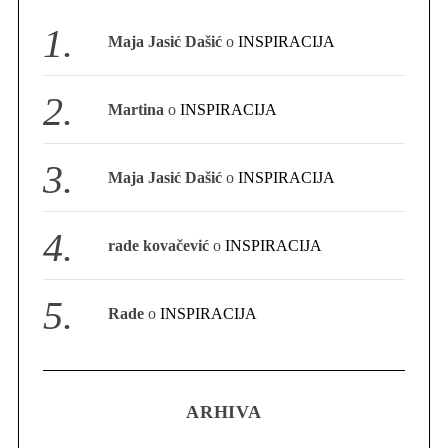
S
Maja Jasić Dašić
o
INSPIRACIJA
e
a
r
Martina
o
INSPIRACIJA
c
h
f
Maja Jasić Dašić
o
INSPIRACIJA
o
r
:
rade kovačević
o
INSPIRACIJA
Rade
o
INSPIRACIJA
ARHIVA