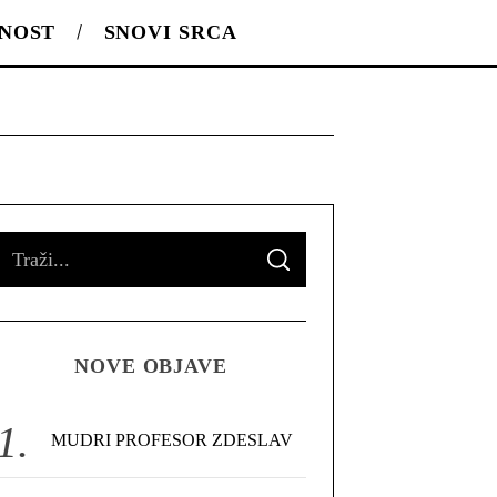
LNOST
SNOVI SRCA
S
S
e
E
A
R
a
C
H
r
NOVE OBJAVE
c
h
f
MUDRI PROFESOR ZDESLAV
o
r