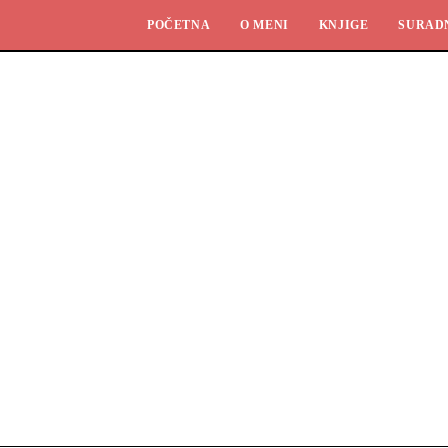
POČETNA
O MENI
KNJIGE
SURAD