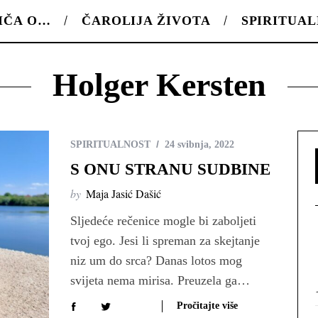
IČA O…
ČAROLIJA ŽIVOTA
SPIRITUA
Holger Kersten
SPIRITUALNOST
24 svibnja, 2022
S ONU STRANU SUDBINE
by
Maja Jasić Dašić
Sljedeće rečenice mogle bi zaboljeti
tvoj ego. Jesi li spreman za skejtanje
niz um do srca? Danas lotos mog
svijeta nema mirisa. Preuzela ga…
Pročitajte više