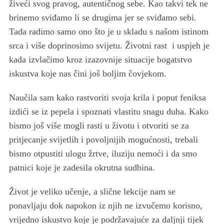
živeći svog pravog, autentičnog sebe. Kao takvi tek ne
brinemo sviđamo li se drugima jer se sviđamo sebi.
Tada radimo samo ono što je u skladu s našom istinom
srca i više doprinosimo svijetu. Životni rast i uspjeh je
kada izvlačimo kroz izazovnije situacije bogatstvo
iskustva koje nas čini još boljim čovjekom.
Naučila sam kako rastvoriti svoja krila i poput feniksa
izdići se iz pepela i spoznati vlastitu snagu duha. Kako
bismo još više mogli rasti u životu i otvoriti se za
pritjecanje svijetlih i povoljnijih mogućnosti, trebali
bismo otpustiti ulogu žrtve, iluziju nemoći i da smo
patnici koje je zadesila okrutna sudbina.
Život je veliko učenje, a slične lekcije nam se
ponavljaju dok napokon iz njih ne izvučemo korisno,
vrijedno iskustvo koje je podržavajuće za daljnji tijek