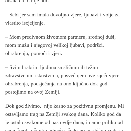
disala da to nije htio.
– Sebi jer sam imala dovoljno vjere, ljubavi i volje za
vlastito iscjeljenje.
– Mom predivnom životnom partneru, srodnoj duši,
mom mužu i njegovoj velikoj ljubavi, podršci,
ohrabrenju, pomoći i vjeri.
– Svim hrabrim ljudima sa sličnim ili težim
zdravstvenim iskustvima, posvećujem ove riječi vjere,
ohrabrenja, podsjećanja na ono ključno dok god
postojimo na ovoj Zemlji.
Dok god živimo, nije kasno za pozitivnu promjenu. Mi
ostavljamo trag na Zemlji svakog dana. Koliko god da
je ostalo svakome od nas ovdje dana, imamo priliku od
svog života učiniti najljepše, čudesno igralište i izabrati