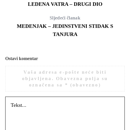
LEDENA VATRA – DRUGI DIO
Sljedeći članak
MEDENJAK – JEDINSTVENI STIDAK S
TANJURA
Ostavi komentar
Vaša adresa e-pošte neće biti
objavljena.
Obavezna polja su
označena sa
* (obavezno)