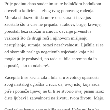
Prije godinu dana studenim su te bolničkim hodnikom
dovezli u kolicima – zbog tvog ponovnog rođenja.
Morala si dozvoliti da umre ona stara ti i sve još
zaostalo što ti više ne pripada: strahovi, brige, krivnje,
preostali bezrazložni sramovi, davanje prvenstva
važnosti što će drugi reći i njihovom mišljenju,
nestrpljenje, sumnja, ostaci nezahvalnosti. Ljuštila si se
od skorenih naslaga negativnih osjećanja koja nisi
mogla prije probaviti, no tada su bila spremna da ih
otpustiš, ako to odabereš.
Začepila ti se krvna žila i bila si u životnoj opasnosti
zbog nastalog ugruška u ruci, da, ovoj istoj koja sada
piše i pomaže lijevoj ne bi li se stvorio ovaj pisani izraz
čiste ljubavi i zahvalnosti na životu, tvom životu, Majo.
Ovaj tekst isprva sam mislila nazvati
Kako mi je ples