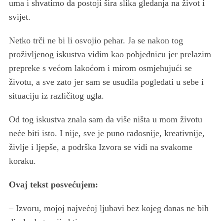
uma i shvatimo da postoji šira slika gledanja na život i
svijet.
Netko trči ne bi li osvojio pehar. Ja se nakon tog
proživljenog iskustva vidim kao pobjednicu jer prelazim
prepreke s većom lakoćom i mirom osmjehujući se
životu, a sve zato jer sam se usudila pogledati u sebe i
situaciju iz različitog ugla.
Od tog iskustva znala sam da više ništa u mom životu
neće biti isto. I nije, sve je puno radosnije, kreativnije,
življe i ljepše, a podrška Izvora se vidi na svakome
koraku.
Ovaj tekst posvećujem:
– Izvoru, mojoj najvećoj ljubavi bez kojeg danas ne bih