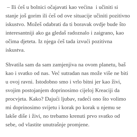
– Ili ćeš u bolnici očajavati kao većina i učiniti si
stanje još gorim ili ćeš od ove situacije učiniti pozitivno
iskustvo. Možeš odabrati da ti boravak ovdje bude što
interesantniji ako ga gledaš radoznalo i zaigrano, kao
očima djeteta. Iz njega ćeš tada izvući pozitivna
iskustva.
Shvatila sam da sam zamjenjiva na ovom planetu, baš
kao i svatko od nas. Već sutradan nas može više ne biti
u ovoj ravni. Istodobno smo i vrlo bitni jer kao živi,
svojim postojanjem doprinosimo cijeloj Kreaciji da
procvjeta. Kako? Dajući ljubav, radeći ono što volimo
mi doprinosimo svijetu i korak po korak u njemu se
lakše diše i živi, no trebamo krenuti prvo svatko od
sebe, od vlastite unutrašnje promjene.