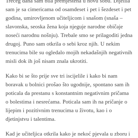
Trećeg dana sam bila premještena u novu sobu. Dijelila
sam je sa cimericama od osamdeset i pet i šezdeset i pet
godina, umirovljenom učiteljicom i snašom (snaša –
slavonska, seoska žena koja njeguje narodne običaje
noseći narodnu nošnju). Trebale smo se prilagoditi jedna
drugoj. Puno sam otkrila o sebi kroz njih. U nekim
trenucima bile su ogledalo mojih nekadašnjih negativnih
misli dok ih još nisam znala ukrotiti.
Kako bi se što prije sve tri iscijelile i kako bi nam
boravak u bolnici prošao što ugodnije, spontano sam ih
poticala da prestanu s konstantnim negativnim pričama
o bolestima i nesrećama. Poticala sam ih na pričanje o
lijepim i pozitivnim trenucima u životu, kao i o
djetinjstvu i talentima.
Kad je učiteljica otkrila kako je nekoć pjevala u zboru i