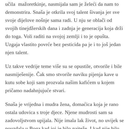
učila mažoretkinje, nasmijala sam je želeći da nam to
demonstrira. Snaša je otkrila svoj talent šivanja jer sve
svoje dijelove nošnje sama radi. U nju se oblači od
svojih tinejdžerskih dana i zadnja je generacija koja drži
do toga. Voli raditi na svojoj zemlji i to je opušta.
Uzgaja vlastito povrće bez pesticida pa je i to još jedan
njen talent.
Uz takve vedrije teme više su se opustile, otvorile i bile
nasmiješenije. Čak smo stvorile naviku pijenja kave u
kutu sobe koji sam prozvala našim kafićem u kojem
pričamo nadahnjujuće stvari.
Snaša je vrijedna i mudra žena, domaćica koja je rano
ostala udovica s troje djece. Njene mudrosti sam sa
zadovoljstvom upijala. Nije imala lak život, no uvijek se
pouzdala u Boga kad joj je bilo najteže. I kad nije bilo