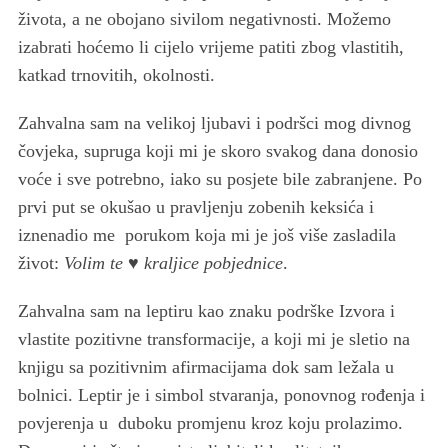
života, a ne obojano sivilom negativnosti. Možemo
izabrati hoćemo li cijelo vrijeme patiti zbog vlastitih,
katkad trnovitih, okolnosti.
Zahvalna sam na velikoj ljubavi i podršci mog divnog
S
čovjeka, supruga koji mi je skoro svakog dana donosio
e
a
voće i sve potrebno, iako su posjete bile zabranjene. Po
r
prvi put se okušao u pravljenju zobenih keksića i
c
iznenadio me porukom koja mi je još više zasladila
h
život:
Volim te ♥ kraljice pobjednice
.
f
o
r
Zahvalna sam na leptiru kao znaku podrške Izvora i
:
vlastite pozitivne transformacije, a koji mi je sletio na
knjigu sa pozitivnim afirmacijama dok sam ležala u
bolnici. Leptir je i simbol stvaranja, ponovnog rođenja i
povjerenja u duboku promjenu kroz koju prolazimo.