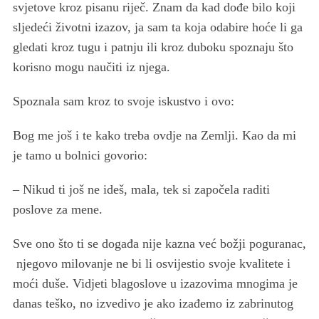
svjetove kroz pisanu riječ. Znam da kad dođe bilo koji
sljedeći životni izazov, ja sam ta koja odabire hoće li ga
gledati kroz tugu i patnju ili kroz duboku spoznaju što
korisno mogu naučiti iz njega.
Spoznala sam kroz to svoje iskustvo i ovo:
Bog me još i te kako treba ovdje na Zemlji. Kao da mi
je tamo u bolnici govorio:
– Nikud ti još ne ideš, mala, tek si započela raditi
poslove za mene.
Sve ono što ti se događa nije kazna već božji poguranac,
njegovo milovanje ne bi li osvijestio svoje kvalitete i
moći duše. Vidjeti blagoslove u izazovima mnogima je
danas teško, no izvedivo je ako izađemo iz zabrinutog