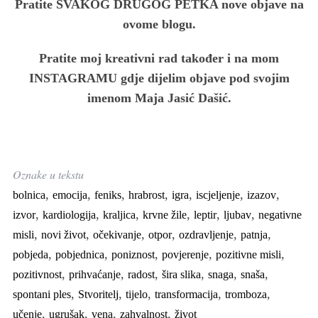
Pratite SVAKOG DRUGOG PETKA nove objave na
ovome blogu.
Pratite moj kreativni rad također i na mom
INSTAGRAMU gdje dijelim objave pod svojim
imenom Maja Jasić Dašić.
Oznake u tekstu
,
,
,
,
,
,
,
bolnica
emocija
feniks
hrabrost
igra
iscjeljenje
izazov
,
,
,
,
,
,
izvor
kardiologija
kraljica
krvne žile
leptir
ljubav
negativne
,
,
,
,
,
,
misli
novi život
očekivanje
otpor
ozdravljenje
patnja
,
,
,
,
,
pobjeda
pobjednica
poniznost
povjerenje
pozitivne misli
,
,
,
,
,
,
pozitivnost
prihvaćanje
radost
šira slika
snaga
snaša
,
,
,
,
,
spontani ples
Stvoritelj
tijelo
transformacija
tromboza
,
,
,
,
učenje
ugrušak
vena
zahvalnost
život