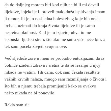
da do daljnjeg moram biti kod njih ne bi li mi davali
lijekove, injekcije i proveli malo duža ispitivanja imam
li tumor, ili je to nasljedna bolest zbog koje bih onda
trebala uzimati do kraja života lijekove ili je samo
nesretna okolnost. Kad je to izjavio, uhvatio me
iskonski ljudski strah: što ako me sutra više neće biti, a
tek sam počela živjeti svoje snove.
Već sljedeće zore u meni se probudio entuzijazam da iz
bolnice izađem zdrava i sretna te da se ležanju u njoj
nikada ne vratim. Tih dana, dok sam čekala rezultate
važnih krvnih nalaza, mnogo sam razmišljanja o životu i
što bih u njemu trebala promijeniti kako se ovakvo
nešto nikada ne bi ponovilo.
Rekla sam si: