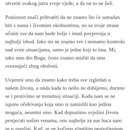
otvoriti svakog jutra svoje vjeđe, a da on to ne želi.
Poniznost znači prihvatiti da ne znamo što će sutradan
biti s nama i životnim okolnostima, no sa svoje strane
učiniti sve da nam bude bolje i imati povjerenja u
najbolji ishod. Iako mi ne znamo sve i nemamo kontrolu
nad svim situacijama, samo je jedan koji to ima. Mi,
iako smo dio Boga, često znamo misliti da smo
sveznajući zbog oholosti.
Uvjereni smo da znamo kako treba sve izgledati u
našem životu, a onda kada to nešto ne dobijemo, durimo
se i protivimo se trenutnoj situaciji. Kada nam se ne
ispune očekivanja koja smo si zamislili kao jedina
moguća, nesretni smo. Kad dopustimo svježini života
protjecati našim venama, ono najbolje za nas baca nam
se u zagrljaj. Kad se ne kočimo vlastitim nestrpljenjem