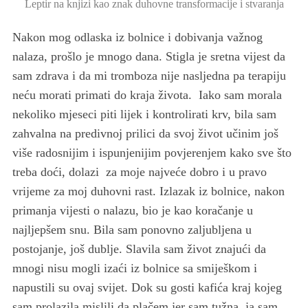
Leptir na knjizi kao znak duhovne transformacije i stvaranja
Nakon mog odlaska iz bolnice i dobivanja važnog
nalaza, prošlo je mnogo dana. Stigla je sretna vijest da
sam zdrava i da mi tromboza nije nasljedna pa terapiju
neću morati primati do kraja života. Iako sam morala
nekoliko mjeseci piti lijek i kontrolirati krv, bila sam
zahvalna na predivnoj prilici da svoj život učinim još
više radosnijim i ispunjenijim povjerenjem kako sve što
treba doći, dolazi za moje najveće dobro i u pravo
vrijeme za moj duhovni rast. Izlazak iz bolnice, nakon
primanja vijesti o nalazu, bio je kao koračanje u
najljepšem snu. Bila sam ponovno zaljubljena u
postojanje, još dublje. Slavila sam život znajući da
mnogi nisu mogli izaći iz bolnice sa smiješkom i
napustili su ovaj svijet. Dok su gosti kafića kraj kojeg
sam prolazila mislili da plačem jer sam tužna, ja sam