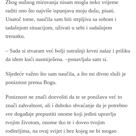
Zbog nužnog mirovanja nisam mogla neko vrijeme
raditi ono što najviše ispunjava moju dušu, pisati.
Unatoč tome, naučila sam biti strpljiva sa sobom i
tadašnjom situacijom, uživati u sebi i sadašnjem
trenutku.
– Sada si stvaram već bolji sutrašnji krvni nalaz i priliku
da idem kući nasmiješena. –ponavljala sam si.
Sljedeće važno što sam naučila, a što mi divno služi je
poniznost prema Bogu.
Poniznost ne znači dozvoliti da te se ponižava već to
znači zahvalnost, ali i duboko shvaćanje da je potrebno
sve događaje prepustiti onome koji jedini upravlja
tvojim životom, onome tko te i doveo tvojim
roditeljima, na ovaj svijet i bez kojeg ne bi mogao