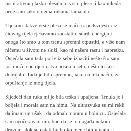
inspirativnu glazbu plesala tu vrstu plesa i kao nikada
prije sam jako objema rukama lamatala.
Tijekom takve vrste plesa se inače iz podsvijesti i iz
čitavog tijela rješavamo zaostalih, starih energija i
onoga što smo u tom trenu spremni otpustiti, a više nam
ničemu u životu ne služi, kao ni našem rastu i napretku.
Osjećala sam tada poriv iz sebe izbaciti nešto što sam
još možda od djetinjstva nosila u sebi, nešto teško i
dotrajalo. Tada je bilo spremno, iako na teži način, za
otpuštanje iz mog tijela.
Sljedeći dan ruka mi je bila teška i upaljena. Trnula je i
boljela i morala sam na hitnu. Na ultrazvuku su mi rekli
da imam ugrušak i da odmah moram u bolnicu. Osjećala
sam neočekivani mir, kao da se to događa nekom
drugom, dok su ostali ljudi oko mene bili u panici i