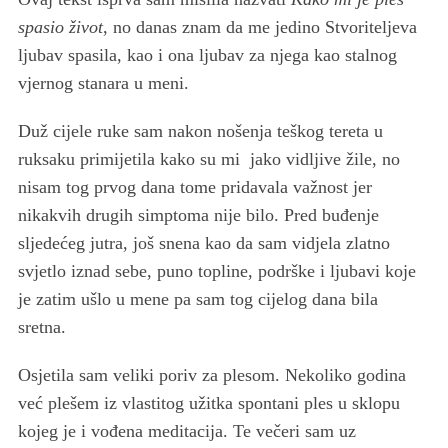
spasio život
, no danas znam da me jedino Stvoriteljeva
ljubav spasila, kao i ona ljubav za njega kao stalnog
vjernog stanara u meni.
Duž cijele ruke sam nakon nošenja teškog tereta u
ruksaku primijetila kako su mi jako vidljive žile, no
nisam tog prvog dana tome pridavala važnost jer
nikakvih drugih simptoma nije bilo. Pred buđenje
sljedećeg jutra, još snena kao da sam vidjela zlatno
svjetlo iznad sebe, puno topline, podrške i ljubavi koje
je zatim ušlo u mene pa sam tog cijelog dana bila
sretna.
Osjetila sam veliki poriv za plesom. Nekoliko godina
već plešem iz vlastitog užitka spontani ples u sklopu
kojeg je i vođena meditacija. Te večeri sam uz