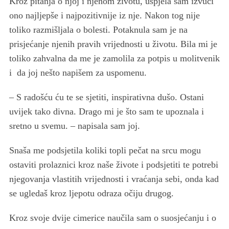
Kroz pitanja o njoj i njenom životu, uspjela sam izvući
ono najljepše i najpozitivnije iz nje. Nakon tog nije
toliko razmišljala o bolesti. Potaknula sam je na
prisjećanje njenih pravih vrijednosti u životu. Bila mi je
toliko zahvalna da me je zamolila za potpis u molitvenik
i da joj nešto napišem za uspomenu.
– S radošću ću te se sjetiti, inspirativna dušo. Ostani
uvijek tako divna. Drago mi je što sam te upoznala i
sretno u svemu. – napisala sam joj.
Snaša me podsjetila koliki topli pečat na srcu mogu
ostaviti prolaznici kroz naše živote i podsjetiti te potrebi
njegovanja vlastitih vrijednosti i vraćanja sebi, onda kad
se ugledaš kroz ljepotu odraza očiju drugog.
Kroz svoje dvije cimerice naučila sam o suosjećanju i o