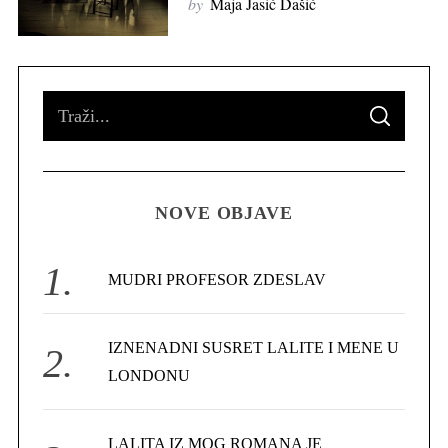
by
Maja Jasić Dašić
S
S
e
E
A
R
a
C
H
r
NOVE OBJAVE
c
h
f
MUDRI PROFESOR ZDESLAV
o
r
IZNENADNI SUSRET LALITE I MENE U
S
:
e
LONDONU
a
r
c
LALITA IZ MOG ROMANA JE