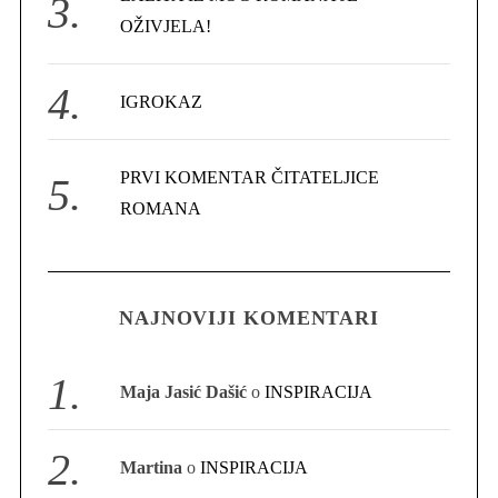
h
OŽIVJELA!
f
o
r
IGROKAZ
:
PRVI KOMENTAR ČITATELJICE
ROMANA
NAJNOVIJI KOMENTARI
Maja Jasić Dašić
o
INSPIRACIJA
Martina
o
INSPIRACIJA