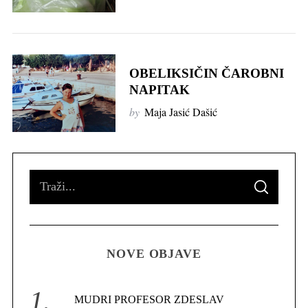
OBELIKSIČIN ČAROBNI
NAPITAK
by
Maja Jasić Dašić
S
S
e
E
A
R
a
C
H
r
NOVE OBJAVE
c
h
S
f
MUDRI PROFESOR ZDESLAV
e