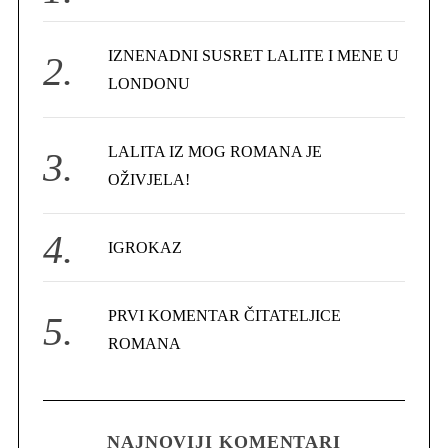
o
a
r
r
c
IZNENADNI SUSRET LALITE I MENE U
:
h
LONDONU
f
o
r
LALITA IZ MOG ROMANA JE
:
OŽIVJELA!
IGROKAZ
PRVI KOMENTAR ČITATELJICE
ROMANA
NAJNOVIJI KOMENTARI