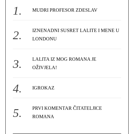
f
MUDRI PROFESOR ZDESLAV
o
r
IZNENADNI SUSRET LALITE I MENE U
:
LONDONU
LALITA IZ MOG ROMANA JE
OŽIVJELA!
IGROKAZ
PRVI KOMENTAR ČITATELJICE
ROMANA