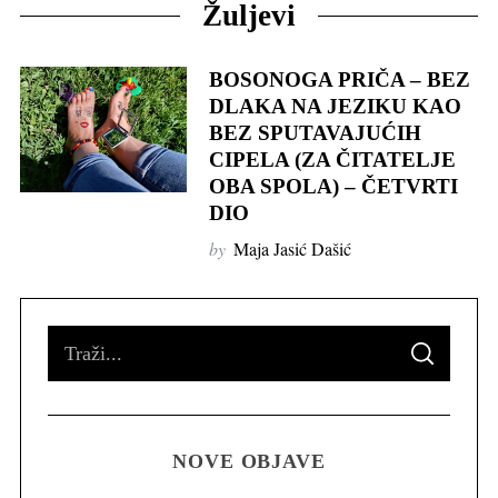
Žuljevi
BOSONOGA PRIČA – BEZ
DLAKA NA JEZIKU KAO
BEZ SPUTAVAJUĆIH
CIPELA (ZA ČITATELJE
OBA SPOLA) – ČETVRTI
DIO
by
Maja Jasić Dašić
S
S
e
E
A
R
a
C
H
r
NOVE OBJAVE
c
h