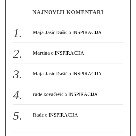
NAJNOVIJI KOMENTARI
S
e
a
Maja Jasić Dašić
o
INSPIRACIJA
r
c
h
Martina
o
INSPIRACIJA
f
o
r
Maja Jasić Dašić
o
INSPIRACIJA
:
rade kovačević
o
INSPIRACIJA
Rade
o
INSPIRACIJA