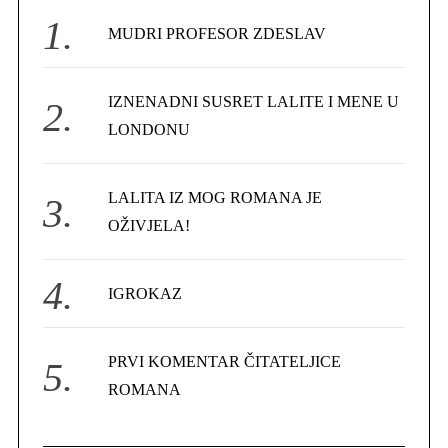
f
MUDRI PROFESOR ZDESLAV
o
r
IZNENADNI SUSRET LALITE I MENE U
:
LONDONU
LALITA IZ MOG ROMANA JE
OŽIVJELA!
IGROKAZ
PRVI KOMENTAR ČITATELJICE
ROMANA