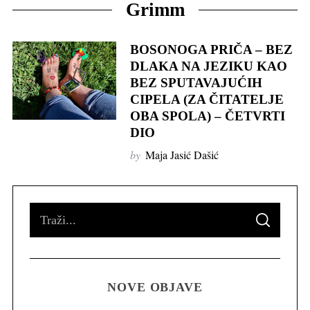
Grimm
BOSONOGA PRIČA – BEZ
DLAKA NA JEZIKU KAO
BEZ SPUTAVAJUĆIH
CIPELA (ZA ČITATELJE
OBA SPOLA) – ČETVRTI
DIO
by
Maja Jasić Dašić
S
S
e
E
A
R
a
C
H
r
NOVE OBJAVE
c
h