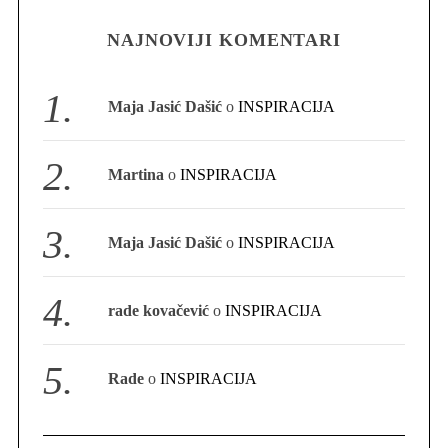
NAJNOVIJI KOMENTARI
S
e
a
Maja Jasić Dašić
o
INSPIRACIJA
r
c
h
Martina
o
INSPIRACIJA
f
o
r
Maja Jasić Dašić
o
INSPIRACIJA
:
rade kovačević
o
INSPIRACIJA
Rade
o
INSPIRACIJA