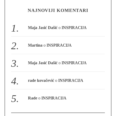
NAJNOVIJI KOMENTARI
S
e
a
Maja Jasić Dašić
o
INSPIRACIJA
r
c
h
Martina
o
INSPIRACIJA
f
o
r
Maja Jasić Dašić
o
INSPIRACIJA
:
rade kovačević
o
INSPIRACIJA
Rade
o
INSPIRACIJA