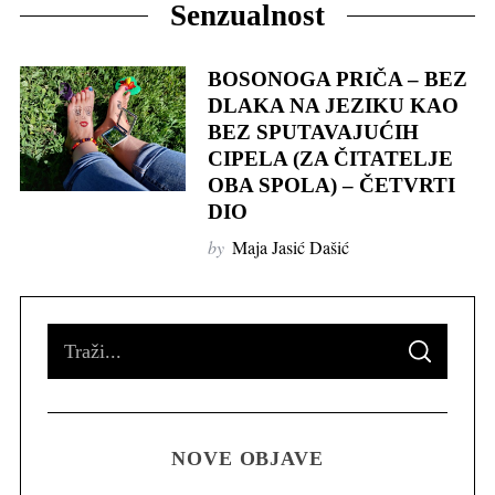
Senzualnost
BOSONOGA PRIČA – BEZ
DLAKA NA JEZIKU KAO
BEZ SPUTAVAJUĆIH
CIPELA (ZA ČITATELJE
OBA SPOLA) – ČETVRTI
DIO
by
Maja Jasić Dašić
S
S
e
E
A
R
a
C
H
r
NOVE OBJAVE
c
h