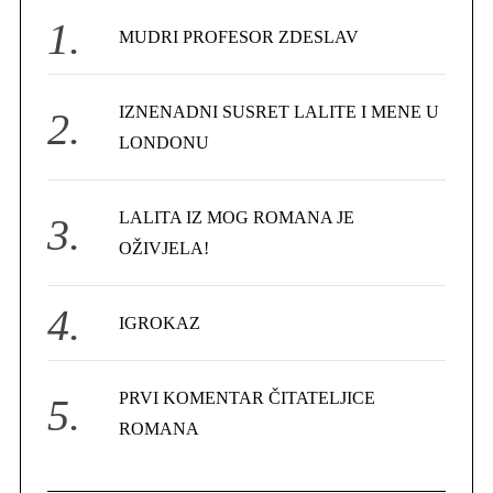
f
MUDRI PROFESOR ZDESLAV
o
r
IZNENADNI SUSRET LALITE I MENE U
:
LONDONU
LALITA IZ MOG ROMANA JE
OŽIVJELA!
IGROKAZ
PRVI KOMENTAR ČITATELJICE
ROMANA