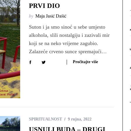
PRVI DIO
by
Maja Jasić Dašić
Suton i ja smo sinoć u sebe umjesto
alkohola, slili nostalgiju i zazivali mir
koji se na neko vrijeme zagubio.
Zalazeće crveno sunce spremajući…
Pročitajte više
SPIRITUALNOST
9 rujna, 2022
USNULI BUDA – DRUGI