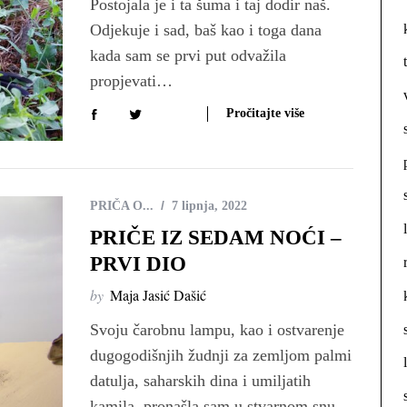
Postojala je i ta šuma i taj dodir naš.
Odjekuje i sad, baš kao i toga dana
kada sam se prvi put odvažila
propjevati…
Pročitajte više
PRIČA O...
7 lipnja, 2022
PRIČE IZ SEDAM NOĆI –
PRVI DIO
by
Maja Jasić Dašić
Svoju čarobnu lampu, kao i ostvarenje
dugogodišnjih žudnji za zemljom palmi
datulja, saharskih dina i umiljatih
kamila, pronašla sam u stvarnom snu