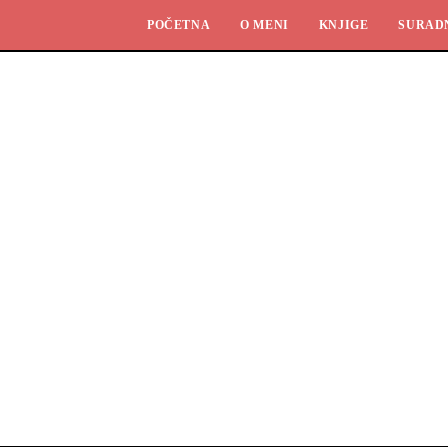
POČETNA
O MENI
KNJIGE
SURAD