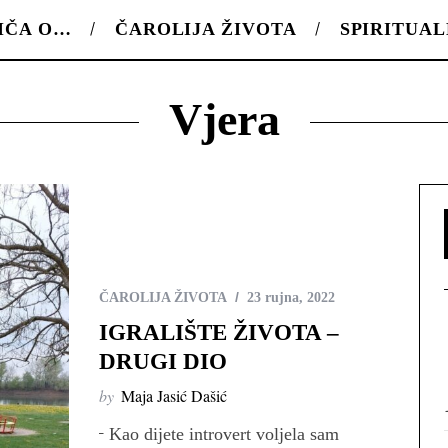
IČA O…
ČAROLIJA ŽIVOTA
SPIRITUA
Vjera
ČAROLIJA ŽIVOTA
23 rujna, 2022
IGRALIŠTE ŽIVOTA –
DRUGI DIO
by
Maja Jasić Dašić
̶ Kao dijete introvert voljela sam