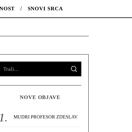
LNOST
SNOVI SRCA
S
S
e
E
A
R
a
C
H
r
NOVE OBJAVE
c
h
f
MUDRI PROFESOR ZDESLAV
o
r