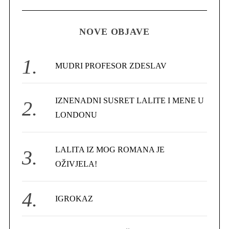
R
a
C
S
H
r
e
NOVE OBJAVE
c
a
h
r
c
f
MUDRI PROFESOR ZDESLAV
h
o
f
r
o
IZNENADNI SUSRET LALITE I MENE U
:
r
LONDONU
:
LALITA IZ MOG ROMANA JE
OŽIVJELA!
IGROKAZ