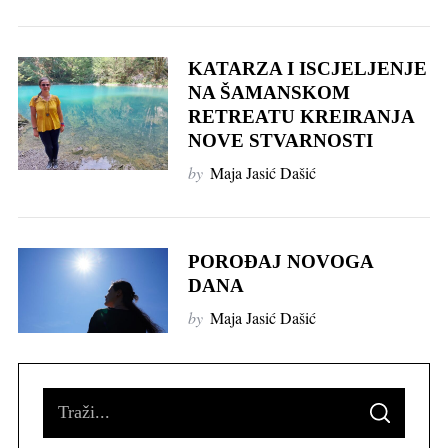
KATARZA I ISCJELJENJE
NA ŠAMANSKOM
RETREATU KREIRANJA
NOVE STVARNOSTI
by
Maja Jasić Dašić
POROĐAJ NOVOGA
DANA
by
Maja Jasić Dašić
S
S
e
E
A