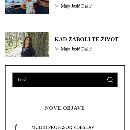
by
Maja Jasić Dašić
KAD ZABOLI TE ŽIVOT
S
by
Maja Jasić Dašić
e
a
r
c
S
h
S
f
e
E
A
o
R
a
C
r
H
r
:
NOVE OBJAVE
c
h
f
MUDRI PROFESOR ZDESLAV