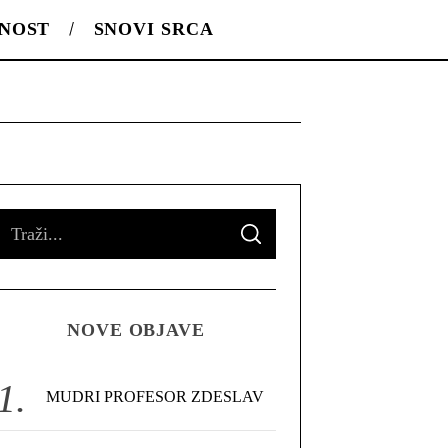
LNOST
SNOVI SRCA
S
S
e
E
A
R
a
C
H
r
NOVE OBJAVE
c
h
f
MUDRI PROFESOR ZDESLAV
o
r