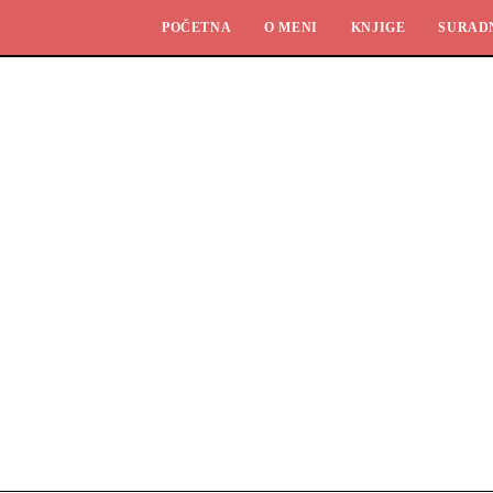
POČETNA
O MENI
KNJIGE
SURAD