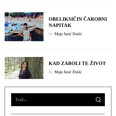
OBELIKSIČIN ČAROBNI
NAPITAK
by
Maja Jasić Dašić
KAD ZABOLI TE ŽIVOT
by
Maja Jasić Dašić
S
S
e
E
A
R
a
C