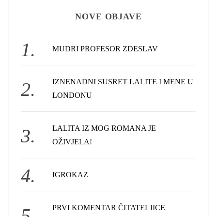
H
r
NOVE OBJAVE
c
h
f
MUDRI PROFESOR ZDESLAV
o
r
IZNENADNI SUSRET LALITE I MENE U
:
LONDONU
LALITA IZ MOG ROMANA JE
S
OŽIVJELA!
e
a
r
IGROKAZ
c
h
f
PRVI KOMENTAR ČITATELJICE
o