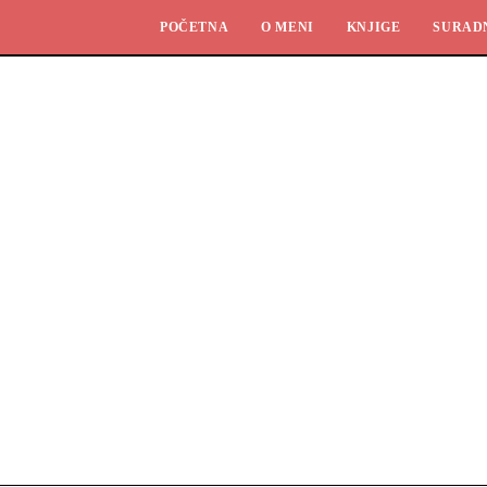
POČETNA
O MENI
KNJIGE
SURAD