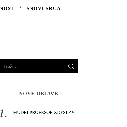
LNOST
SNOVI SRCA
S
S
e
E
A
R
a
C
H
r
NOVE OBJAVE
c
h
f
MUDRI PROFESOR ZDESLAV
o
r