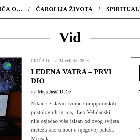
IČA O…
ČAROLIJA ŽIVOTA
SPIRITUA
Vid
PRIČA O...
24 veljače, 2023
LEDENA VATRA – PRVI
DIO
by
Maja Jasić Dašić
Nikad se slavni tvorac kompjutorskih
pustolovnih igrica, Leo Veličanski,
nije osjećao više isisan od ovog svijeta
meteža kao u noći u njegovoj palači.
Mirisala…