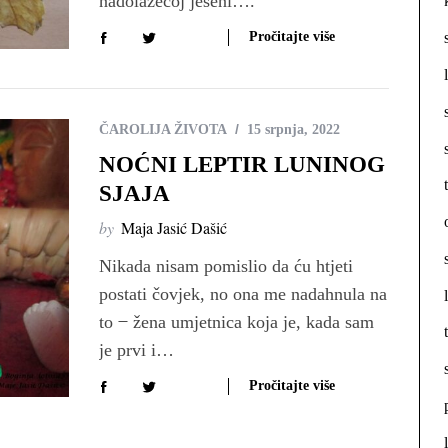
nadolazećoj jeseni….
Pročitajte više
ČAROLIJA ŽIVOTA
15 srpnja, 2022
NOĆNI LEPTIR LUNINOG
SJAJA
by
Maja Jasić Dašić
Nikada nisam pomislio da ću htjeti
postati čovjek, no ona me nadahnula na
to ̶ žena umjetnica koja je, kada sam
je prvi i…
Pročitajte više