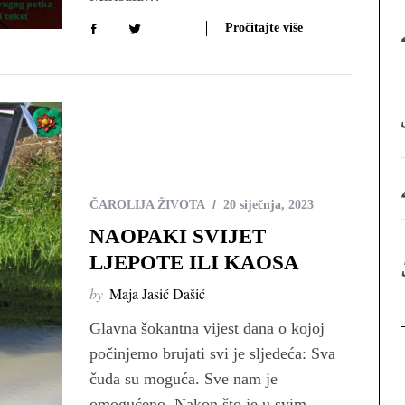
:
Pročitajte više
ČAROLIJA ŽIVOTA
20 siječnja, 2023
NAOPAKI SVIJET
LJEPOTE ILI KAOSA
by
Maja Jasić Dašić
Glavna šokantna vijest dana o kojoj
počinjemo brujati svi je sljedeća: Sva
čuda su moguća. Sve nam je
omogućeno. Nakon što je u svim…