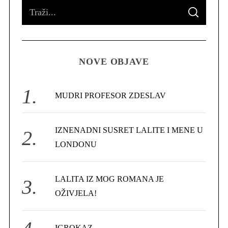
S
S
e
E
A
R
a
C
H
r
NOVE OBJAVE
c
h
f
MUDRI PROFESOR ZDESLAV
o
r
IZNENADNI SUSRET LALITE I MENE U
:
LONDONU
S
e
LALITA IZ MOG ROMANA JE
a
r
OŽIVJELA!
c
h
f
IGROKAZ