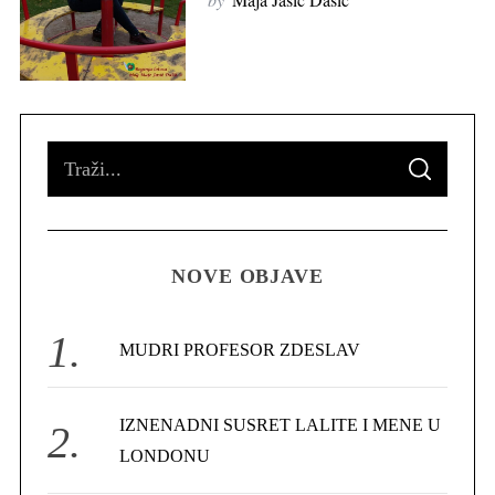
S
S
e
E
A
R
a
C
H
r
NOVE OBJAVE
c
h
f
MUDRI PROFESOR ZDESLAV
o
r
IZNENADNI SUSRET LALITE I MENE U
:
LONDONU