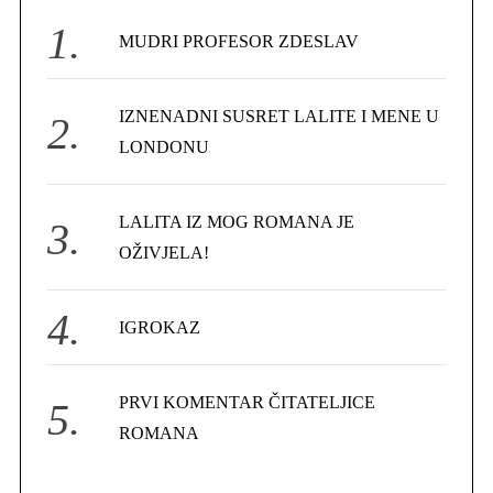
h
f
MUDRI PROFESOR ZDESLAV
o
r
IZNENADNI SUSRET LALITE I MENE U
:
LONDONU
LALITA IZ MOG ROMANA JE
OŽIVJELA!
S
e
a
IGROKAZ
r
c
h
PRVI KOMENTAR ČITATELJICE
f
ROMANA
o
r
: