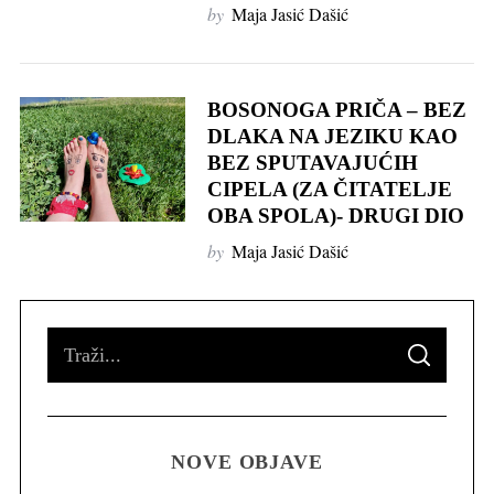
by
Maja Jasić Dašić
BOSONOGA PRIČA – BEZ
DLAKA NA JEZIKU KAO
BEZ SPUTAVAJUĆIH
CIPELA (ZA ČITATELJE
OBA SPOLA)- DRUGI DIO
by
Maja Jasić Dašić
S
S
e
E
A
R
a
C
H
r
NOVE OBJAVE
c