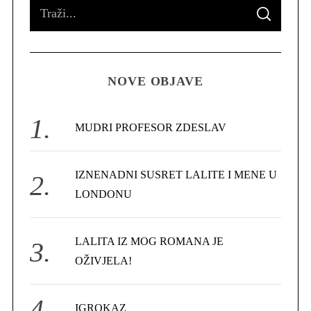
S
S
e
E
A
R
a
C
H
r
NOVE OBJAVE
c
h
f
MUDRI PROFESOR ZDESLAV
o
r
IZNENADNI SUSRET LALITE I MENE U
:
LONDONU
LALITA IZ MOG ROMANA JE
OŽIVJELA!
IGROKAZ