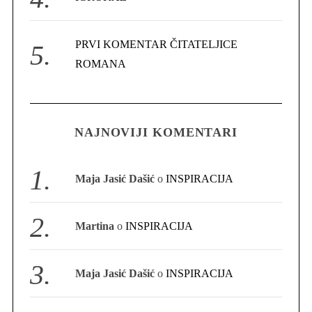
PRVI KOMENTAR ČITATELJICE
ROMANA
S
e
a
r
NAJNOVIJI KOMENTARI
c
h
f
Maja Jasić Dašić
o
INSPIRACIJA
o
r
:
Martina
o
INSPIRACIJA
Maja Jasić Dašić
o
INSPIRACIJA