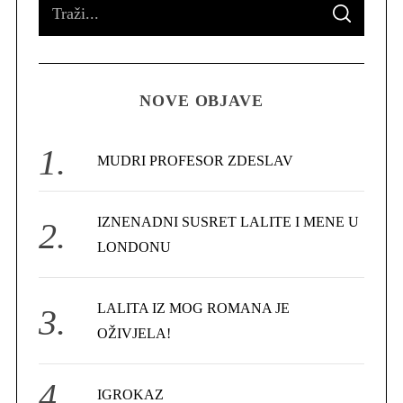
S
S
e
E
A
R
a
C
H
r
NOVE OBJAVE
c
h
f
MUDRI PROFESOR ZDESLAV
o
r
IZNENADNI SUSRET LALITE I MENE U
:
LONDONU
LALITA IZ MOG ROMANA JE
OŽIVJELA!
IGROKAZ