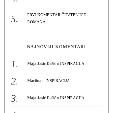
PRVI KOMENTAR ČITATELJICE
ROMANA
S
e
a
NAJNOVIJI KOMENTARI
r
c
h
Maja Jasić Dašić
o
INSPIRACIJA
f
o
r
:
Martina
o
INSPIRACIJA
Maja Jasić Dašić
o
INSPIRACIJA