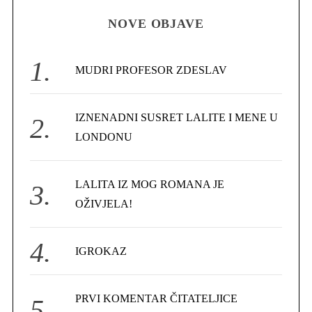
H
r
NOVE OBJAVE
c
h
f
MUDRI PROFESOR ZDESLAV
o
r
IZNENADNI SUSRET LALITE I MENE U
:
LONDONU
LALITA IZ MOG ROMANA JE
S
OŽIVJELA!
e
a
r
IGROKAZ
c
h
f
PRVI KOMENTAR ČITATELJICE
o