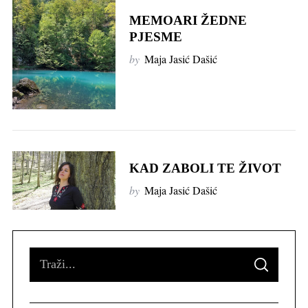
MEMOARI ŽEDNE
PJESME
by
Maja Jasić Dašić
KAD ZABOLI TE ŽIVOT
by
Maja Jasić Dašić
S
S
e
E
A
R
a
C