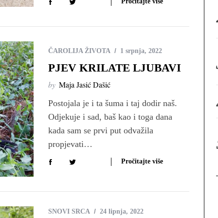
Pročitajte više
:
ČAROLIJA ŽIVOTA
1 srpnja, 2022
PJEV KRILATE LJUBAVI
by
Maja Jasić Dašić
Postojala je i ta šuma i taj dodir naš.
Odjekuje i sad, baš kao i toga dana
kada sam se prvi put odvažila
propjevati…
Pročitajte više
SNOVI SRCA
24 lipnja, 2022