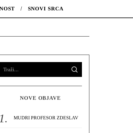
LNOST
SNOVI SRCA
S
S
e
E
A
R
a
C
H
r
NOVE OBJAVE
c
h
f
MUDRI PROFESOR ZDESLAV
o
r