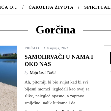
IČA O…
ČAROLIJA ŽIVOTA
SPIRITUA
Gorčina
PRIČA O...
8 srpnja, 2022
SAMOHRVAČI U NAMA I
OKO NAS
by
Maja Jasić Dašić
Ah, pitomiji bi bio svijet kad bi svi
bijesni momci izgledali kao ovaj sa
slike, naizgled opasno, a zapravo
smiješno, nalik lutkama i da…