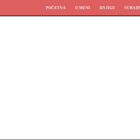
POČETNA
O MENI
KNJIGE
SURAD