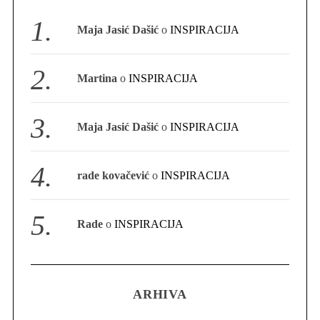
S
Maja Jasić Dašić
o
INSPIRACIJA
e
a
r
Martina
o
INSPIRACIJA
c
h
f
Maja Jasić Dašić
o
INSPIRACIJA
o
r
:
rade kovačević
o
INSPIRACIJA
Rade
o
INSPIRACIJA
ARHIVA