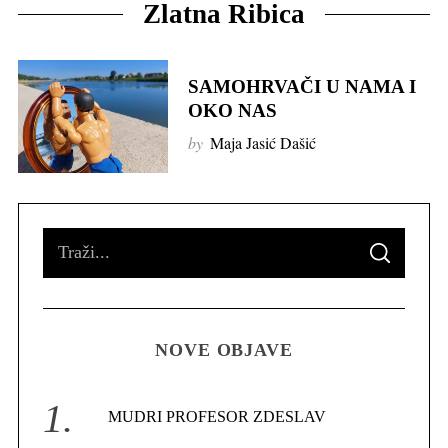
Zlatna Ribica
SAMOHRVAČI U NAMA I
OKO NAS
by
Maja Jasić Dašić
S
S
e
E
A
R
a
C
H
r
NOVE OBJAVE
c
h
f
MUDRI PROFESOR ZDESLAV
o