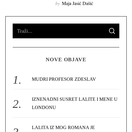
by
Maja Jasić Dašić
S
S
e
E
A
R
a
C
H
r
NOVE OBJAVE
c
h
f
MUDRI PROFESOR ZDESLAV
o
r
IZNENADNI SUSRET LALITE I MENE U
:
LONDONU
LALITA IZ MOG ROMANA JE