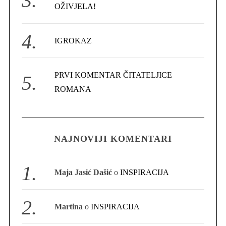
OŽIVJELA!
IGROKAZ
PRVI KOMENTAR ČITATELJICE
S
ROMANA
e
a
r
c
h
NAJNOVIJI KOMENTARI
f
o
r
Maja Jasić Dašić
o
INSPIRACIJA
:
Martina
o
INSPIRACIJA