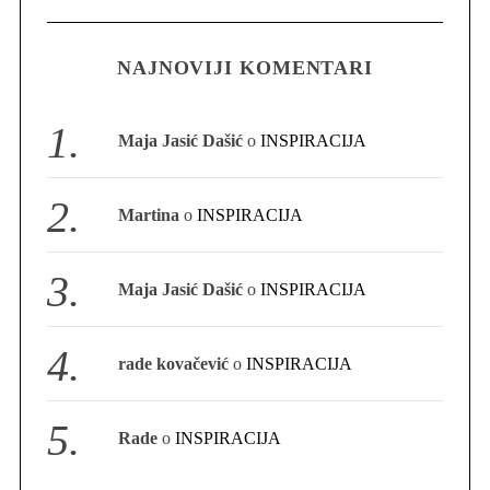
NAJNOVIJI KOMENTARI
S
e
a
Maja Jasić Dašić
o
INSPIRACIJA
r
c
h
Martina
o
INSPIRACIJA
f
o
r
Maja Jasić Dašić
o
INSPIRACIJA
:
rade kovačević
o
INSPIRACIJA
Rade
o
INSPIRACIJA