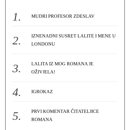
h
f
MUDRI PROFESOR ZDESLAV
o
r
IZNENADNI SUSRET LALITE I MENE U
:
LONDONU
LALITA IZ MOG ROMANA JE
OŽIVJELA!
IGROKAZ
PRVI KOMENTAR ČITATELJICE
ROMANA