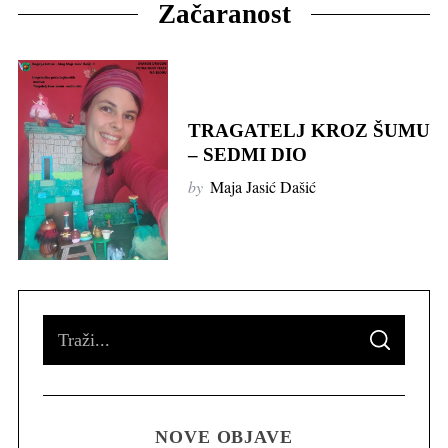
Začaranost
TRAGATELJ KROZ ŠUMU
– SEDMI DIO
by
Maja Jasić Dašić
S
S
e
E
A
R
a
C
H
r
NOVE OBJAVE
c