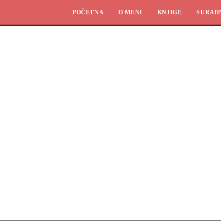
POČETNA
O MENI
KNJIGE
SURAD