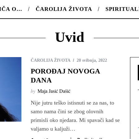
IČA O…
ČAROLIJA ŽIVOTA
SPIRITUA
Uvid
ČAROLIJA ŽIVOTA
20 svibnja, 2022
POROĐAJ NOVOGA
DANA
by
Maja Jasić Dašić
Nije jutru teško istisnuti se za nas, to
samo nama čini se zbog olovnih
primisli oko njedara. Mi spavači kad se
valjamo u kaljuži…