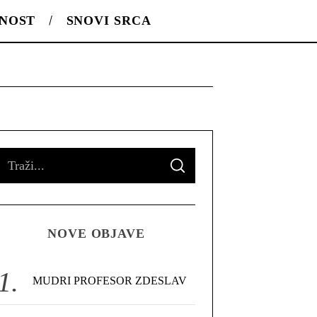
LNOST
SNOVI SRCA
S
S
e
E
A
R
a
C
H
r
NOVE OBJAVE
c
h
f
MUDRI PROFESOR ZDESLAV
o
r