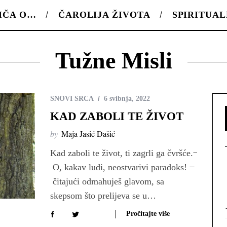
IČA O…
ČAROLIJA ŽIVOTA
SPIRITUA
Tužne Misli
SNOVI SRCA
6 svibnja, 2022
KAD ZABOLI TE ŽIVOT
by
Maja Jasić Dašić
Kad zaboli te život, ti zagrli ga čvršće. ̶
O, kakav ludi, neostvarivi paradoks! ̶
čitajući odmahuješ glavom, sa
skepsom što prelijeva se u…
Pročitajte više