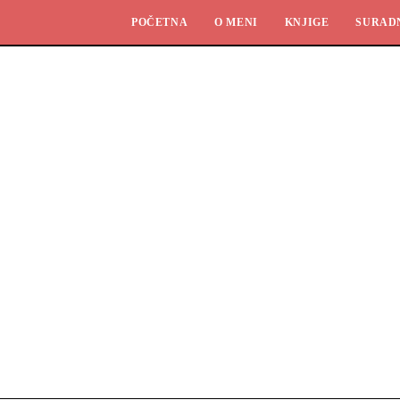
POČETNA
O MENI
KNJIGE
SURAD