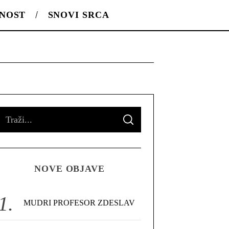
LNOST
SNOVI SRCA
S
S
e
E
A
R
a
C
H
r
NOVE OBJAVE
c
h
f
MUDRI PROFESOR ZDESLAV
o
r