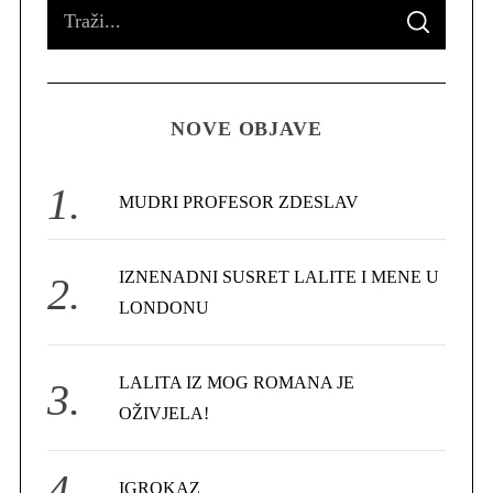
S
S
e
E
A
R
a
C
H
r
NOVE OBJAVE
c
h
f
MUDRI PROFESOR ZDESLAV
o
r
IZNENADNI SUSRET LALITE I MENE U
:
LONDONU
LALITA IZ MOG ROMANA JE
OŽIVJELA!
IGROKAZ