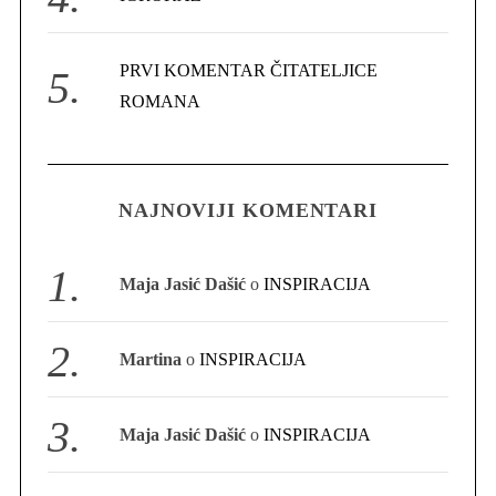
PRVI KOMENTAR ČITATELJICE
ROMANA
S
e
a
r
NAJNOVIJI KOMENTARI
c
h
f
Maja Jasić Dašić
o
INSPIRACIJA
o
r
:
Martina
o
INSPIRACIJA
Maja Jasić Dašić
o
INSPIRACIJA