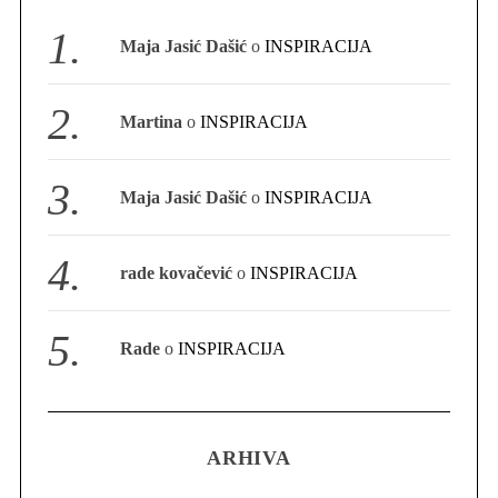
S
Maja Jasić Dašić
o
INSPIRACIJA
e
a
r
Martina
o
INSPIRACIJA
c
h
f
Maja Jasić Dašić
o
INSPIRACIJA
o
r
:
rade kovačević
o
INSPIRACIJA
Rade
o
INSPIRACIJA
ARHIVA