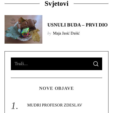
Svjetovi
USNULI BUDA – PRVI DIO
by
Maja Jasić Dašić
S
S
e
E
A
R
a
C
H
r
NOVE OBJAVE
c
h
f
MUDRI PROFESOR ZDESLAV
o