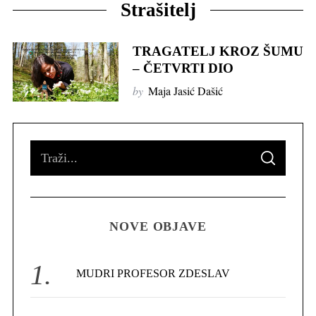
Strašitelj
TRAGATELJ KROZ ŠUMU
– ČETVRTI DIO
by
Maja Jasić Dašić
S
S
e
E
A
R
a
C
H
r
NOVE OBJAVE
c
h
f
MUDRI PROFESOR ZDESLAV
o
r