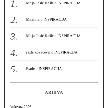
Maja Jasić Dašić
o
INSPIRACIJA
S
e
a
Martina
o
INSPIRACIJA
r
c
h
Maja Jasić Dašić
o
INSPIRACIJA
f
o
r
rade kovačević
o
INSPIRACIJA
:
Rade
o
INSPIRACIJA
ARHIVA
kolovoz 2026