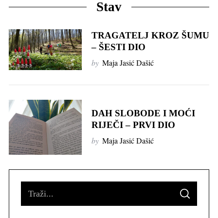
Stav
TRAGATELJ KROZ ŠUMU
– ŠESTI DIO
by
Maja Jasić Dašić
DAH SLOBODE I MOĆI
RIJEČI – PRVI DIO
by
Maja Jasić Dašić
S
S
e
E
A
R
a