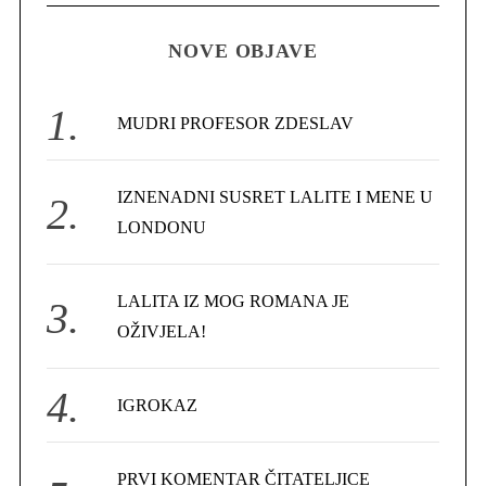
C
H
r
NOVE OBJAVE
c
h
f
MUDRI PROFESOR ZDESLAV
o
r
IZNENADNI SUSRET LALITE I MENE U
:
LONDONU
LALITA IZ MOG ROMANA JE
OŽIVJELA!
IGROKAZ
PRVI KOMENTAR ČITATELJICE