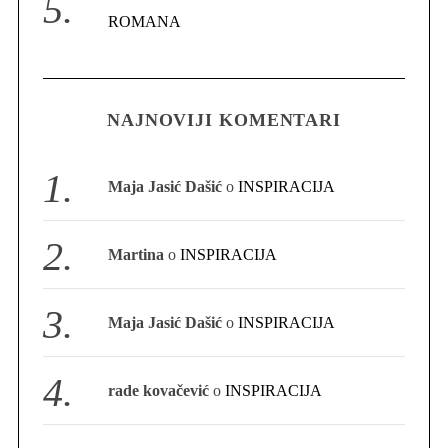
ROMANA
S
e
NAJNOVIJI KOMENTARI
a
r
c
Maja Jasić Dašić
o
INSPIRACIJA
h
f
o
Martina
o
INSPIRACIJA
r
:
Maja Jasić Dašić
o
INSPIRACIJA
rade kovačević
o
INSPIRACIJA