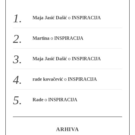
S
e
Maja Jasić Dašić
o
INSPIRACIJA
a
r
c
Martina
o
INSPIRACIJA
h
f
o
Maja Jasić Dašić
o
INSPIRACIJA
r
:
rade kovačević
o
INSPIRACIJA
Rade
o
INSPIRACIJA
ARHIVA