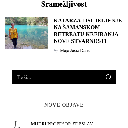
Sramežljivost
KATARZA I ISCJELJENJE
NA ŠAMANSKOM
RETREATU KREIRANJA
NOVE STVARNOSTI
by
Maja Jasić Dašić
S
S
e
E
A
R
a
C
H
r
NOVE OBJAVE
c
h
f
MUDRI PROFESOR ZDESLAV