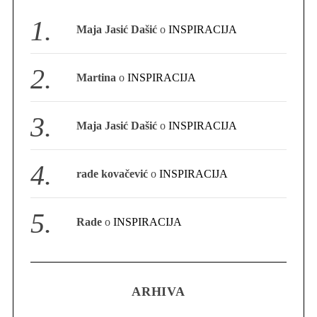
S
Maja Jasić Dašić
o
INSPIRACIJA
e
a
r
Martina
o
INSPIRACIJA
c
h
f
Maja Jasić Dašić
o
INSPIRACIJA
o
r
:
rade kovačević
o
INSPIRACIJA
Rade
o
INSPIRACIJA
ARHIVA