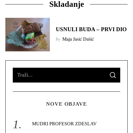
Skladanje
USNULI BUDA – PRVI DIO
by
Maja Jasić Dašić
S
S
e
E
A
R
a
C
H
r
NOVE OBJAVE
c
h
f
MUDRI PROFESOR ZDESLAV
o